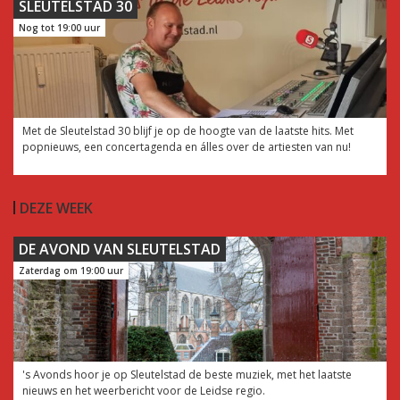
SLEUTELSTAD 30
Nog tot 19:00 uur
Met de Sleutelstad 30 blijf je op de hoogte van de laatste hits. Met
popnieuws, een concertagenda en álles over de artiesten van nu!
DEZE WEEK
DE AVOND VAN SLEUTELSTAD
Zaterdag om 19:00 uur
's Avonds hoor je op Sleutelstad de beste muziek, met het laatste
nieuws en het weerbericht voor de Leidse regio.