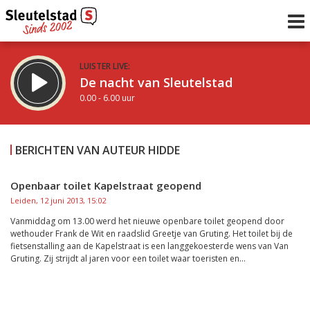
LUISTER LIVE:
De nacht van Sleutelstad
0.00 - 6.00 uur
STRAKS:
De ochtend van Sleutelstad
BERICHTEN VAN AUTEUR HIDDE
6.00 - 12.00 uur
uur 1 van 0
Vorig uur
Volgend uur
Openbaar toilet Kapelstraat geopend
Leiden, 12 juni 2013, 15:02
Inklappen
Vanmiddag om 13.00 werd het nieuwe openbare toilet geopend door
wethouder Frank de Wit en raadslid Greetje van Gruting. Het toilet bij de
fietsenstalling aan de Kapelstraat is een langgekoesterde wens van Van
Gruting. Zij strijdt al jaren voor een toilet waar toeristen en...