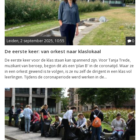
Leiden, 2 september 2025, 10:55
0
De eerste keer: van orkest naar klaslokaal
De eerste keer voor de klas staan kan spannend zijn. Voor Tanja Trede,
muzikant van beroep, begon dit als een ‘plan B' in de coronatijd. Waar ze
in een orkest gewend is te volgen, is ze nu zelf de dirigent in een klas vol
leerlingen. Tijdens de coronaperiode werd werken in de...