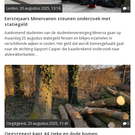
Leiden, 20 augustus 2025, 13:16
0
Eerstejaars Minervanen steunen onderzoek met
statiegeld
Aankomend studenten van de studentenvereniging Minerva gaan op
maandag 25 augustus statiegeld flessen en blikjes inzamelen in
verschillende wijken in Leiden. Het geld dat wordt binnengehaald gaat
naar de stichting Support Casper die baanbrekend onderzoek naar
alvleesklierkanker...
Oegstgeest, 20 augustus 2025, 11:41
0
Oegstgeest kapt 44 zieke en dode bomen