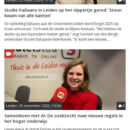
Leiden, 25 maart 2026, 11:01
0
Studie Italiaans in Leiden op het nippertje gered: ‘Steun
kwam van alle kanten’
De opleiding Italiaans aan de Universiteit Leiden stond begin 2025 op
losse schroeven. Toch wist de studie te blijven bestaan. "We hebben de
studie op een bijzondere manier gered," zegt Carmen van den Bergh,
universitair docent Italiaanse letterkunde. "Er komt een nieuwe,...
Leiden, 25 november 2025, 10:04
0
Samenleven met AI: De zoektocht naar nieuwe regels in
het hoger onderwijs
Generatieve AI dringt binnen in het onderwijssysteem en de vraag rijst