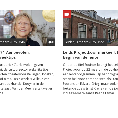
 maart 2025, 7:46
0
Leiden, 3 maart 2025, 15:23
071 Aanbevolen:
Leids Projectkoor markeert 
eektips
begin van de lente
uurrubriek ‘Aanbevolen' geven
Onder de titel Equinox brengt het Le
it de cultuursector wekelijks tips
Projectkoor op 22 maart in de Lokho
rten, theatervoorstellingen, boeken,
een lenteprogramma. Op het prog
of films. Deze week is Willeke van
staan bekende componisten als Fran
van boekhandel Kooyker in de
Poulenc en Edvard Grieg, maar ook 
te gast. Van der Meer vertelt wat er
bekende zoals Ernst Krenek en de jo
de...
Indiaas-Amerikaanse Reena Esmail....