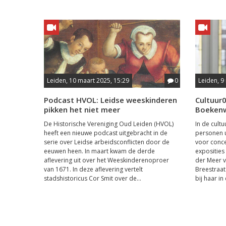
Leiden, 10 maart 2025, 15:29
0
Leiden, 9
Podcast HVOL: Leidse weeskinderen
Cultuur
pikken het niet meer
Boekenw
De Historische Vereniging Oud Leiden (HVOL)
In de cult
heeft een nieuwe podcast uitgebracht in de
personen u
serie over Leidse arbeidsconflicten door de
voor conce
eeuwen heen. In maart kwam de derde
exposities 
aflevering uit over het Weeskinderenoproer
der Meer 
van 1671. In deze aflevering vertelt
Breestraat 
stadshistoricus Cor Smit over de...
bij haar in 