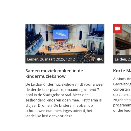
Leiden, 26 maart 2025, 12:12
0
Leiden, 2
Samen muziek maken in de
Korte M
Kindermuziekshow
Al sinds d
Garrelsorg
De Leidse Kindermuziekshow vindt voor alweer
concerten 
de derde keer plaats op maandagochtend 7
op zaterda
april in de Stadsgehoorzaal. Meer dan
zogeheten 
zeshonderd kinderen doen mee. Het thema is
programma
dit jaar Dromen! De kinderen hebben op
onder leidi
school twee nummers ingestudeerd, het
landelijke lied dat voor deze...