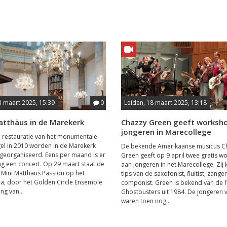
3 maart 2025, 15:39
0
Leiden, 18 maart 2025, 13:18
atthäus in de Marekerk
Chazzy Green geeft worksh
jongeren in Marecollege
e restauratie van het monumentale
el in 2010 worden in de Marekerk
De bekende Amerikaanse musicus C
georganiseerd. Eens per maand is er
Green geeft op 9 april twee gratis 
g een concert. Op 29 maart staat de
aan jongeren in het Marecollege. Zij 
Mini Matthäus Passion op het
tips van de saxofonist, fluitist, zange
, door het Golden Circle Ensemble
componist. Green is bekend van de f
ng van...
Ghostbusters uit 1984. De jongeren 
waren toen nog...