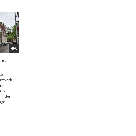
0
het
ids
rstkerk
ramma
cis
minder
nge