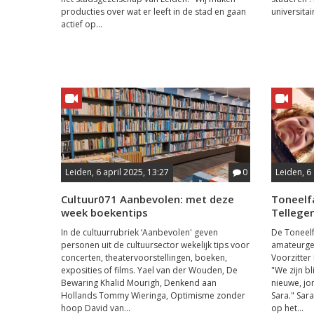
producties over wat er leeft in de stad en gaan
universitai
actief op...
Leiden, 6 april 2025, 13:27
0
Leiden, 6 
Cultuur071 Aanbevolen: met deze
Toneelf
week boekentips
Tellege
In de cultuurrubriek ‘Aanbevolen' geven
De Toneelf
personen uit de cultuursector wekelijk tips voor
amateurgez
concerten, theatervoorstellingen, boeken,
Voorzitter 
exposities of films. Yael van der Wouden, De
"We zijn bl
Bewaring Khalid Mourigh, Denkend aan
nieuwe, jo
Hollands Tommy Wieringa, Optimisme zonder
Sara." Sar
hoop David van...
op het...