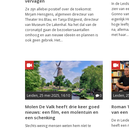
vervagen
In de Leid
zien van e
Ze zijn allebei positief over de toekomst:
Gonno van
Mirjam Hensgens, algemeen directeur van
eigenlijk H
Theater Ins Blau, en Tanja Elstgeest, directeur
hoge leeft
van Museum De Lakenhal. Na het dal van de
na, allema
coronatijd gaan de bezoekersaantallen
met haar...
omhoog en aan nieuwe ideeën en plannen is
ook geen gebrek. Het...
Leiden, 25 mei 2025, 16:10
0
Leiden, 2
Molen De Valk heeft drie keer goed
Roman ‘
nieuws: een film, een molentuin en
van een
een schenking
De in Leid
heeft een 
Slechts weinig mensen weten hem níet te