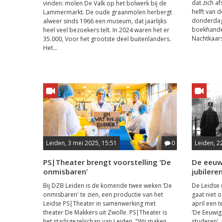
dat zich af
vinden: molen De Valk op het bolwerk bij de
helft van 
Lammermarkt. De oude graanmolen herbergt
donderdag
alweer sinds 1966 een museum, dat jaarlijks
boekhandel
heel veel bezoekers telt. In 2024 waren het er
Nachtkaars
35.000, Voor het grootste deel buitenlanders.
Het...
Leiden, 3 mei 2025, 15:51
0
Leiden, 2
PS|Theater brengt voorstelling ‘De
De eeuwi
onmisbaren’
jubilere
Bij DZB Leiden is de komende twee weken ‘De
De Leidse u
onmisbaren' te zien, een productie van het
gaat niet 
Leidse PS|Theater in samenwerking met
april een 
theater De Makkers uit Zwolle. PS|Theater is
‘De Eeuwig
het stadsgezelschap van Leiden. "Wij maken
studeren'.