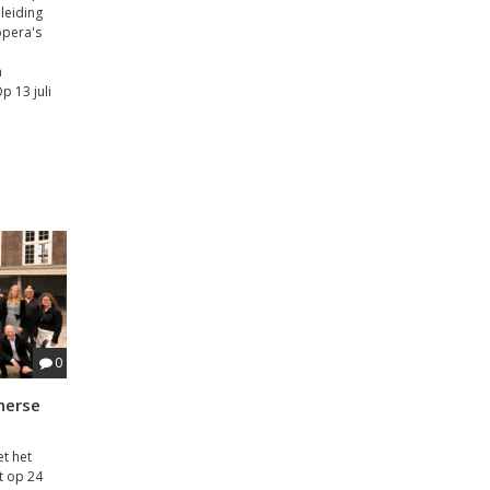
 leiding
opera's
a
p 13 juli
0
herse
et het
t op 24