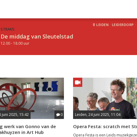
LEIDEN
·
LEIDERDORP
·
STRAKS:
De middag van Sleutelstad
12.00 - 18.00 uur
8 juni 2025, 15:42
0
Leiden, 24 juni 2025, 11:04
ig werk van Gonno van de
Opera Festa: scratch met St
akhuyzen in Art Hub
Opera Festa is een Leids muziekgeze