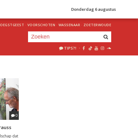
Donderdag 6 augustus
OEGSTGEEST
·
VOORSCHOTEN
·
WASSENAAR
·
ZOETERWOUDE
TIPS?!
·
Je luistert nu naar
uur 1 van 0
«
Vorig uur
Volgend uur
»
0
rauss
lschap dat