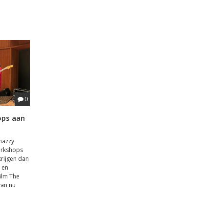
0
ops aan
hazzy
workshops
krijgen dan
r en
ilm The
van nu