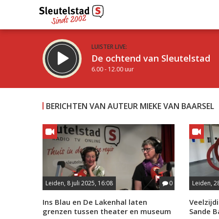
LUISTER LIVE:
De ochtend van Sleutelstad
6.00 - 12.00 uur
BERICHTEN VAN AUTEUR MIEKE VAN BAARSEL
Inklappen
Leiden, 8 juli 2025, 16:08
0
Leiden, 2
Ins Blau en De Lakenhal laten
Veelzijd
grenzen tussen theater en museum
Sande B