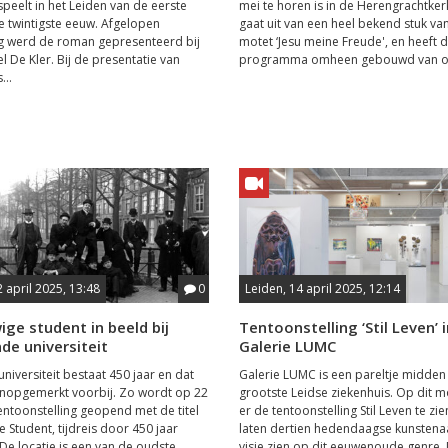
speelt in het Leiden van de eerste
mei te horen is in de Herengrachtker
de twintigste eeuw. Afgelopen
gaat uit van een heel bekend stuk va
 werd de roman gepresenteerd bij
motet ‘Jesu meine Freude', en heeft 
 De Kler. Bij de presentatie van
programma omheen gebouwd van ou
...
2 april 2025, 13:48
0
Leiden, 14 april 2025, 12:14
ge student in beeld bij
Tentoonstelling ‘Stil Leven’ 
nde universiteit
Galerie LUMC
niversiteit bestaat 450 jaar en dat
Galerie LUMC is een pareltje midden 
onopgemerkt voorbij. Zo wordt op 22
grootste Leidse ziekenhuis. Op dit 
tentoonstelling geopend met de titel
er de tentoonstelling Stil Leven te zie
e Student, tijdreis door 450 jaar
laten dertien hedendaagse kunstena
 De locatie is een van de oudste
visie zien op dit eeuwenoude genre.