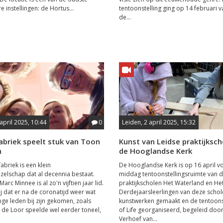
re instellingen: de Hortus...
tentoonstelling ging op 14 februari va
de...
april 2025, 10:44
0
Leiden, 2 april 2025, 15:32
abriek speelt stuk van Toon
Kunst van Leidse praktijksch
n
de Hooglandse Kerk
abriek is een klein
De Hooglandse Kerk is op 16 april v
elschap dat al decennia bestaat.
middag tentoonstellingsruimte van d
Marc Minnee is al zo'n vijftien jaar lid.
praktijkscholen Het Waterland en He
ij dat er na de coronatijd weer wat
Derdejaarsleerlingen van deze scho
nge leden bij zijn gekomen, zoals
kunstwerken gemaakt en de tentoonst
a de Loor speelde wel eerder toneel,
of Life georganiseerd, begeleid door
Verhoef van...