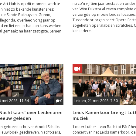
nu zo'n vijftien jaar bestaat en onder
se Art Hub is op dit moment werk te
van Wim Dijkstra al zeven complete 
en niet zo bekende kunstenares:
verzorgde op mooie Leidse locaties.
 de Sande Bakhuyzen. Gonno,
Tussendoor organiseert Opera Fest
illegonda, overleed vorig jaar op
zogeheten operalabs en scratches. O
ijd en liet een schat aan kunstwerken
kan iedere...
al gemaakt na haar zestigste. Samen
5 mei 2025, 11:54
0
Leiden, 21 mei 2025, 7:30
Nachtkaars’ over Leidenaren
Leids Kamerkoor brengt Lut
 eeuw geleden
muziek
en geboren schrijver Arnold Schalks
‘Louter Luther – van Bach tot Pärt' he
nieuw boek geschreven. Nachtkaars,
concert van het Leids Kamerkoor, da