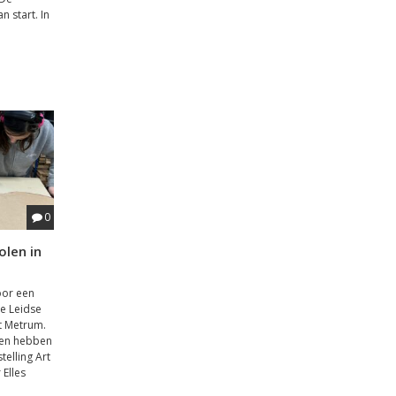
n start. In
0
olen in
oor een
e Leidse
t Metrum.
len hebben
elling Art
 Elles