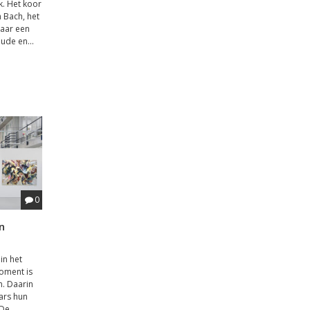
k. Het koor
n Bach, het
daar een
de en...
0
in
in het
moment is
n. Daarin
ars hun
 De