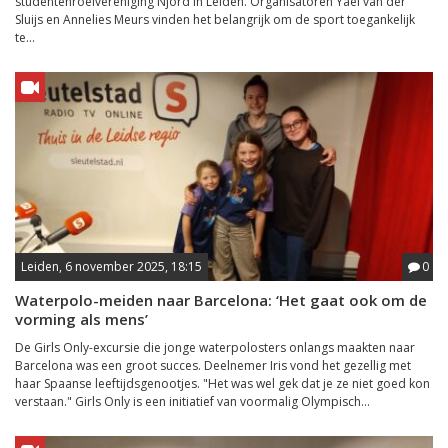
studentenroeivereniging Njord in Leiden. Organisatoren Yael van der
Sluijs en Annelies Meurs vinden het belangrijk om de sport toegankelijk
te...
Leiden, 6 november 2025, 18:15
0
Waterpolo-meiden naar Barcelona: ‘Het gaat ook om de
vorming als mens’
De Girls Only-excursie die jonge waterpolosters onlangs maakten naar
Barcelona was een groot succes. Deelnemer Iris vond het gezellig met
haar Spaanse leeftijdsgenootjes. "Het was wel gek dat je ze niet goed kon
verstaan." Girls Only is een initiatief van voormalig Olympisch...