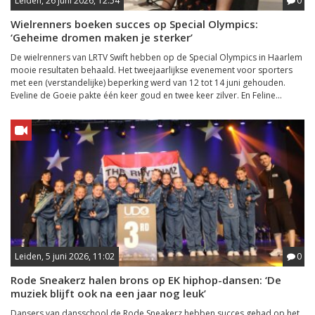
Leiden, 26 juni 2026, 12:54
0
Wielrenners boeken succes op Special Olympics:
‘Geheime dromen maken je sterker’
De wielrenners van LRTV Swift hebben op de Special Olympics in Haarlem
mooie resultaten behaald. Het tweejaarlijkse evenement voor sporters
met een (verstandelijke) beperking werd van 12 tot 14 juni gehouden.
Eveline de Goeie pakte één keer goud en twee keer zilver. En Feline...
Leiden, 5 juni 2026, 11:02
0
Rode Sneakerz halen brons op EK hiphop-dansen: ‘De
muziek blijft ook na een jaar nog leuk’
Dansers van dansschool de Rode Sneakerz hebben succes gehad op het