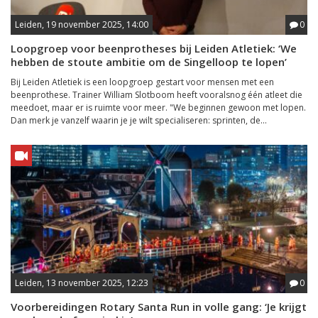
Leiden, 19 november 2025, 14:00
0
Loopgroep voor beenprotheses bij Leiden Atletiek: ‘We
hebben de stoute ambitie om de Singelloop te lopen’
Bij Leiden Atletiek is een loopgroep gestart voor mensen met een
beenprothese. Trainer William Slotboom heeft vooralsnog één atleet die
meedoet, maar er is ruimte voor meer. "We beginnen gewoon met lopen.
Dan merk je vanzelf waarin je je wilt specialiseren: sprinten, de...
Leiden, 13 november 2025, 12:23
0
Voorbereidingen Rotary Santa Run in volle gang: ‘Je krijgt