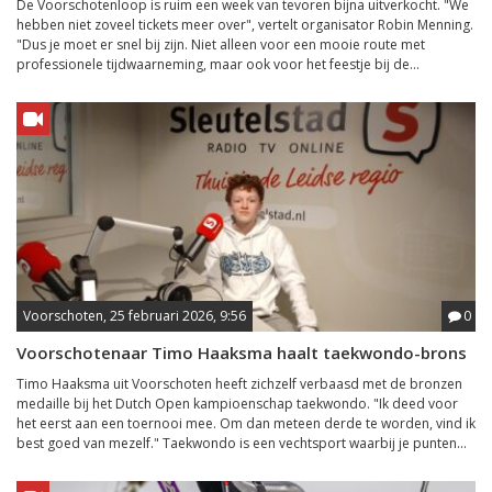
De Voorschotenloop is ruim een week van tevoren bijna uitverkocht. "We
hebben niet zoveel tickets meer over", vertelt organisator Robin Menning.
"Dus je moet er snel bij zijn. Niet alleen voor een mooie route met
professionele tijdwaarneming, maar ook voor het feestje bij de...
Voorschoten, 25 februari 2026, 9:56
0
Voorschotenaar Timo Haaksma haalt taekwondo-brons
Timo Haaksma uit Voorschoten heeft zichzelf verbaasd met de bronzen
medaille bij het Dutch Open kampioenschap taekwondo. "Ik deed voor
het eerst aan een toernooi mee. Om dan meteen derde te worden, vind ik
best goed van mezelf." Taekwondo is een vechtsport waarbij je punten...