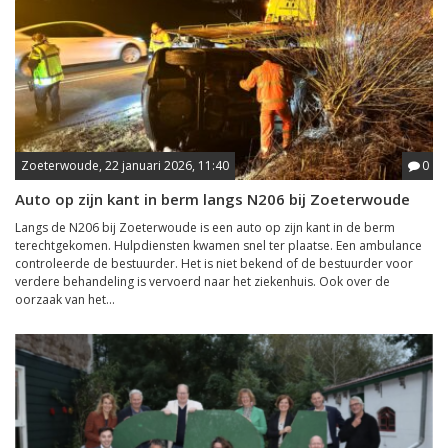
Zoeterwoude, 22 januari 2026, 11:40
0
Auto op zijn kant in berm langs N206 bij Zoeterwoude
Langs de N206 bij Zoeterwoude is een auto op zijn kant in de berm
terechtgekomen. Hulpdiensten kwamen snel ter plaatse. Een ambulance
controleerde de bestuurder. Het is niet bekend of de bestuurder voor
verdere behandeling is vervoerd naar het ziekenhuis. Ook over de
oorzaak van het...