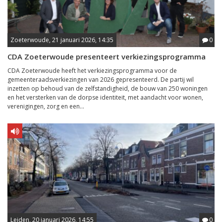
Zoeterwoude, 21 januari 2026, 14:35
0
CDA Zoeterwoude presenteert verkiezingsprogramma
CDA Zoeterwoude heeft het verkiezingsprogramma voor de
gemeenteraadsverkiezingen van 2026 gepresenteerd. De partij wil
inzetten op behoud van de zelfstandigheid, de bouw van 250 woningen
en het versterken van de dorpse identiteit, met aandacht voor wonen,
verenigingen, zorg en een...
Leiden, 20 januari 2026, 14:55
0