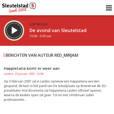
LUISTER LIVE:
De avond van Sleutelstad
19.00 - 0.00 uur
STRAKS:
De nacht van Sleutelstad
BERICHTEN VAN AUTEUR RED_MIRJAM
0.00 - 6.00 uur
uur 1 van 0
Vorig uur
Volgend uur
Happietaria komt er weer aan
Leiden, 23 januari 2007, 16:08
Inklappen
Op 5 februari 2007 zal in Leiden opnieuw een Happietaria worden
geopend, dit keer in het pand van De Schuilplaats op Breestraat 48. EO-
presentator Arie Boomsma zal Happietaria Leiden officieel openen,
waarna de keuken open zal gaan. Tot en met 24 februari zullen
professionele...