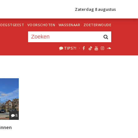
Zaterdag 8 augustus
OEGSTGEEST
·
VOORSCHOTEN
·
WASSENAAR
·
ZOETERWOUDE
TIPS?!
·
Je luistert nu naar
uur 1 van 0
«
Vorig uur
Volgend uur
»
8
innen