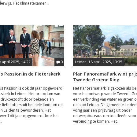
erwijs. Het Klimaatexamen...
8 april 2025, 14:22
0
Leiden, 18 april 2025, 13:35
 Passion in de Pieterskerk
Plan PanoramaPark wint prij
Tweede Groene Ring
s Passion is ook dit jaar opgevoerd
Het PanoramaPark is gekozen als be
erskerk in Leiden. Het oratorium van
voor het ontwerp van de Tweede Gro
 drukbezocht door bekende én
een verbinding van water en groen 
liefhebbers uit het hele land om de
de stad Leiden. De gemeente Leiden
 in Leiden te bewonderen. Het
vorig jaar een prijsvraag uit onder
werd dit jaar opgevoerd door het
ontwerpbureaus om tot ideeën voor
..
verbinding te komen. Het...