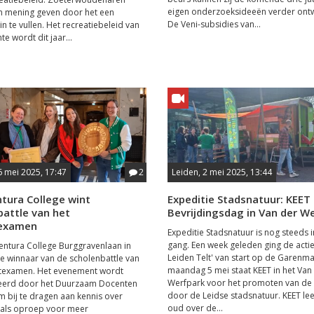
eigen onderzoeksideeën verder ontw
n mening geven door het een
De Veni-subsidies van...
 in te vullen. Het recreatiebeleid van
e wordt dit jaar...
6 mei 2025, 17:47
2
Leiden, 2 mei 2025, 13:44
tura College wint
Expeditie Stadsnatuur: KEET
battle van het
Bevrijdingsdag in Van der W
texamen
Expeditie Stadsnatuur is nog steeds i
gang. Een week geleden ging de actie
ntura College Burggravenlaan in
Leiden Telt' van start op de Garenma
de winnaar van de scholenbattle van
maandag 5 mei staat KEET in het Van
atexamen. Het evenement wordt
Werfpark voor het promoten van de 
eerd door het Duurzaam Docenten
door de Leidse stadsnatuur. KEET lee
 bij te dragen aan kennis over
oud over de...
 als oproep voor meer