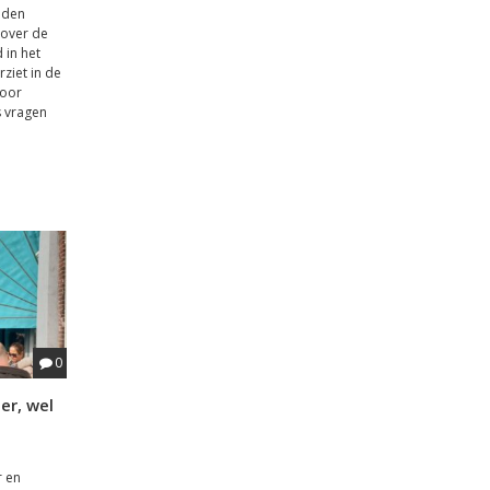
iden
 over de
 in het
rziet in de
voor
s vragen
0
er, wel
r en