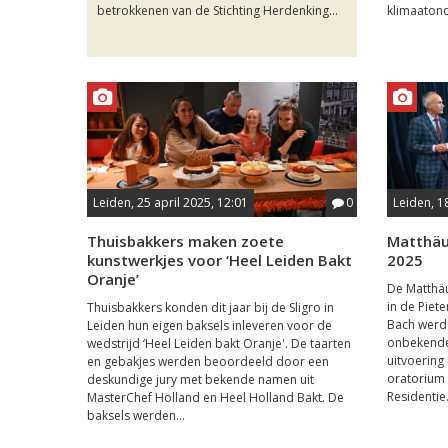
betrokkenen van de Stichting Herdenking...
klimaatond
Leiden, 25 april 2025, 12:01
0
Leiden, 1
Thuisbakkers maken zoete
Matthäus
kunstwerkjes voor ‘Heel Leiden Bakt
2025
Oranje’
De Matthäu
in de Piet
Thuisbakkers konden dit jaar bij de Sligro in
Bach werd
Leiden hun eigen baksels inleveren voor de
onbekende 
wedstrijd ‘Heel Leiden bakt Oranje'. De taarten
uitvoering
en gebakjes werden beoordeeld door een
oratorium 
deskundige jury met bekende namen uit
Residentie.
MasterChef Holland en Heel Holland Bakt. De
baksels werden...