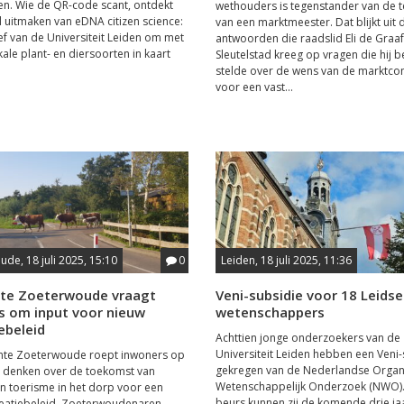
n. Wie de QR-code scant, ontdekt
wethouders is tegenstander van de 
l uitmaken van eDNA citizen science:
van een marktmeester. Dat blijkt uit 
ief van de Universiteit Leiden om met
antwoorden die raadslid Eli de Graaf 
ale plant- en diersoorten in kaart
Sleutelstad kreeg op vragen die hij b
stelde over de wens van de marktco
voor een vast...
de, 18 juli 2025, 15:10
0
Leiden, 18 juli 2025, 11:36
e Zoeterwoude vraagt
Veni-subsidie voor 18 Leidse
s om input voor nieuw
wetenschappers
ebeleid
Achttien jonge onderzoekers van de
Universiteit Leiden hebben een Veni-
te Zoeterwoude roept inwoners op
gekregen van de Nederlandse Organi
 denken over de toekomst van
Wetenschappelijk Onderzoek (NWO).
en toerisme in het dorp voor een
beurs kunnen zij de komende drie ja
reatiebeleid. Zoeterwoudenaren