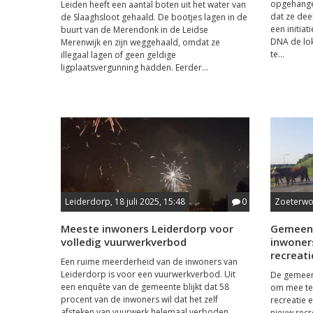
opgehange
Leiden heeft een aantal boten uit het water van
dat ze dee
de Slaaghsloot gehaald. De bootjes lagen in de
een initiat
buurt van de Merendonk in de Leidse
DNA de lok
Merenwijk en zijn weggehaald, omdat ze
te...
illegaal lagen of geen geldige
ligplaatsvergunning hadden. Eerder...
Leiderdorp, 18 juli 2025, 15:48
0
Zoeterwou
Meeste inwoners Leiderdorp voor
Gemeent
volledig vuurwerkverbod
inwoner
recreati
Een ruime meerderheid van de inwoners van
Leiderdorp is voor een vuurwerkverbod. Uit
De gemeen
een enquête van de gemeente blijkt dat 58
om mee te
procent van de inwoners wil dat het zelf
recreatie 
afsteken van vuurwerk helemaal verboden
nieuw rec