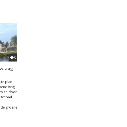
0
svraag
ste plan
ene Ring:
om en door
 schreef
 de groene