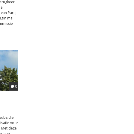
terugkeer
de
van Partij
egin mei
mmissie
0
subsidie
satie voor
 Met deze
ar hun