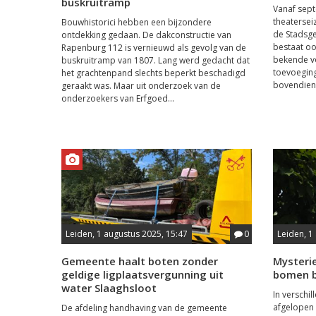
buskruitramp
Vanaf sep
theatersei
Bouwhistorici hebben een bijzondere
de Stadsg
ontdekking gedaan. De dakconstructie van
bestaat ook
Rapenburg 112 is vernieuwd als gevolg van de
bekende vo
buskruitramp van 1807. Lang werd gedacht dat
toevoeging
het grachtenpand slechts beperkt beschadigd
bovendien 
geraakt was. Maar uit onderzoek van de
onderzoekers van Erfgoed...
Leiden, 1 augustus 2025, 15:47
0
Leiden, 1
Gemeente haalt boten zonder
Mysterie
geldige ligplaatsvergunning uit
bomen bl
water Slaaghsloot
In verschi
afgelopen 
De afdeling handhaving van de gemeente