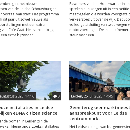
tember gaat het nieuwe
Bewoners van het Houtkwartier in Le
zoen van de Leidse Schouwburg en
spreken hun zorgen uit in een petitie
ehoorzaal van start. Het programma
maatregelen die worden voorgesteld
 dit jaar uit zowel nieuwe als
verkeersbesluit over de wijk. Dat voo
orstellingen met een extra
volledige afsluiting van twee wegen 
 van Café Caat. Het seizoen krijgt
motorvoertuigen. De initiatiefnemer
een extra bijzonder...
steun voor een...
 augustus 2025, 14:16
0
Leiden, 25 juli 2025, 14:45
uze installaties in Leidse
Geen terugkeer marktmeest
ijken eDNA citizen science
aanspreekpunt voor Leidse
centrummarkt
llende bomen in Leiden zijn de
weken kleine onderzoeksinstallaties
Het Leidse college van burgemeeste