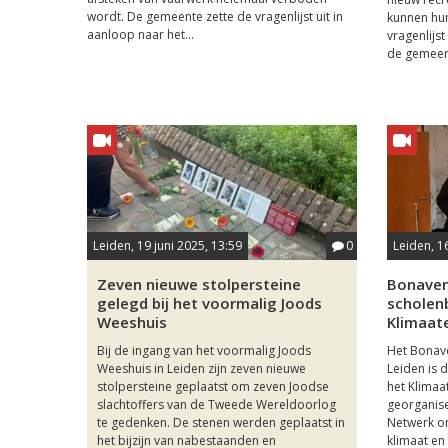
wordt. De gemeente zette de vragenlijst uit in
kunnen hu
aanloop naar het...
vragenlijst
de gemeent
Leiden, 19 juni 2025, 13:59
0
Leiden, 1
Zeven nieuwe stolpersteine
Bonaven
gelegd bij het voormalig Joods
scholen
Weeshuis
Klimaa
Bij de ingang van het voormalig Joods
Het Bonave
Weeshuis in Leiden zijn zeven nieuwe
Leiden is 
stolpersteine geplaatst om zeven Joodse
het Klima
slachtoffers van de Tweede Wereldoorlog
georganis
te gedenken. De stenen werden geplaatst in
Netwerk om
het bijzijn van nabestaanden en
klimaat en