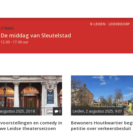
LEIDEN
·
LEIDERDORP
·
STRAKS:
De middag van Sleutelstad
12.00 - 17.00 uur
 augustus 2025, 20:18
0
Leiden, 2 augustus 2025, 9:07
mvoorstellingen en comedy in
Bewoners Houtkwartier beg
uwe Leidse theaterseizoen
petitie over verkeersbesluit