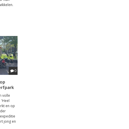
ikkelen.
0
 op
erfpark
n volle
 'Heel
rkt en op
 der
expeditie
rt jong en