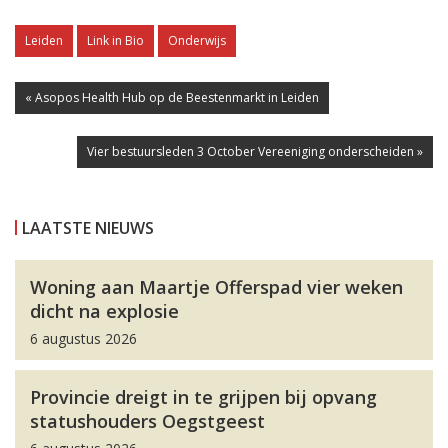
Leiden
Link in Bio
Onderwijs
« Asopos Health Hub op de Beestenmarkt in Leiden
Vier bestuursleden 3 October Vereeniging onderscheiden »
LAATSTE NIEUWS
Woning aan Maartje Offerspad vier weken
dicht na explosie
6 augustus 2026
Provincie dreigt in te grijpen bij opvang
statushouders Oegstgeest