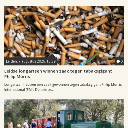
Leiden, 7 augustus 2026, 15:59
0
Leidse longartsen winnen zaak tegen tabaksgigant
Philip Morris
Longartsen hebben een zaak gewonnen tegen tabaksgigant Philip Morris
International (PMI). De Leidse...