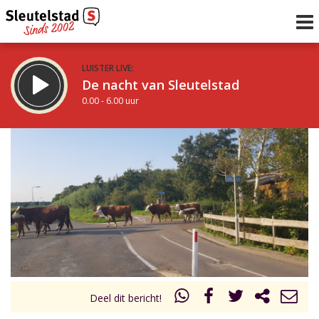
LUISTER LIVE:
De nacht van Sleutelstad
0.00 - 6.00 uur
STRAKS:
De ochtend van Sleutelstad
6.00 - 12.00 uur
uur 1 van 0
Vorig uur
Volgend uur
Inklappen
Deel dit bericht!