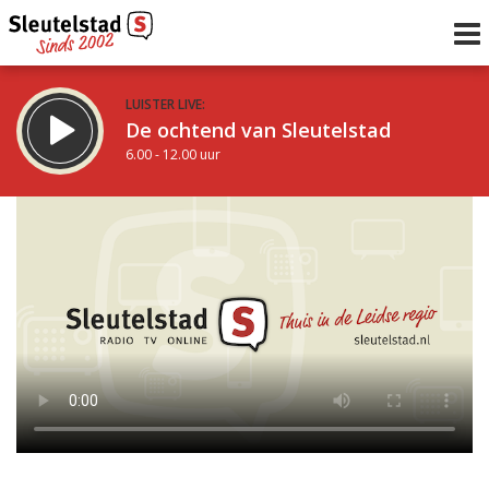
LUISTER LIVE:
De ochtend van Sleutelstad
6.00 - 12.00 uur
STRAKS:
De middag van Sleutelstad
12.00 - 18.00 uur
uur 1 van 0
Vorig uur
Volgend uur
Inklappen