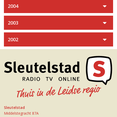
2004
2003
2002
Sleutelstad
Middelstegracht 87A