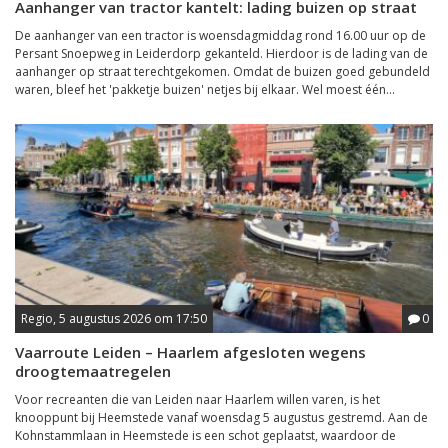
Aanhanger van tractor kantelt: lading buizen op straat
De aanhanger van een tractor is woensdagmiddag rond 16.00 uur op de
Persant Snoepweg in Leiderdorp gekanteld. Hierdoor is de lading van de
aanhanger op straat terechtgekomen. Omdat de buizen goed gebundeld
waren, bleef het 'pakketje buizen' netjes bij elkaar. Wel moest één...
Regio, 5 augustus 2026 om 17:50
0
Vaarroute Leiden – Haarlem afgesloten wegens
droogtemaatregelen
Voor recreanten die van Leiden naar Haarlem willen varen, is het
knooppunt bij Heemstede vanaf woensdag 5 augustus gestremd. Aan de
Kohnstammlaan in Heemstede is een schot geplaatst, waardoor de