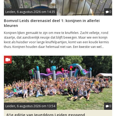
Leiden, 6 augustus 2026 om 14:35
0
Bomvol Leids dierenasiel deel 1: konijnen in allerlei
kleuren
Konijnen lijken gemaakt te zijn om mee te knuffelen. Zacht velletje, rond
staartje, dat aandoenlijk neusje dat blijft bewegen. Maar wie een konijn
kiest als huisdier voor lange knuffelpartijen, komt van een koude kermis
thuis. Konijnen houden daar helemaal niet van. Een kwestie van wel...
Leiden, 6 augustus 2026 om 13:54
0
61e editie van Jeugddorp Leiden geopend