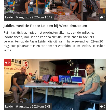
Leiden, 6 augustus 2026 om 10:12
0
Jubileumeditie Pasar Leiden bij Wereldmuseum
Ruim tachtig kraampjes met producten afkomstig uit de Indische,
Indonesische, Molukse en Papoea cultuur. Dat kunnen bezoekers
verwachten op de Pasar Leiden die dit jaar in het weekend van 29 en 30
augustus plaatsvindt in en rondom het Wereldmuseum Leiden. Het is het
vijfde...
Leiden, 6 augustus 2026 om 9:03
0