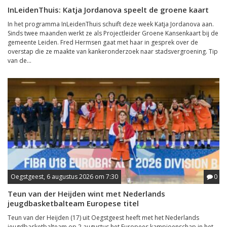
InLeidenThuis: Katja Jordanova speelt de groene kaart
In het programma InLeidenThuis schuift deze week Katja Jordanova aan.
Sinds twee maanden werkt ze als Projectleider Groene Kansenkaart bij de
gemeente Leiden. Fred Hermsen gaat met haar in gesprek over de
overstap die ze maakte van kankeronderzoek naar stadsvergroening. Tip
van de...
Oegstgeest, 6 augustus 2026 om 7:30
0
Teun van der Heijden wint met Nederlands
jeugdbasketbalteam Europese titel
Teun van der Heijden (17) uit Oegstgeest heeft met het Nederlands
jeugdbasketbalteam op 2 augustus het Europees kampioenschap in het