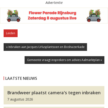
Advertentie
Leiden
« Inbraken aan Jacques Urlusplantsoen en Boshuizerkade
Gemeente vraagt insprekers om advies Aalmarktplan »
LAATSTE NIEUWS
Brandweer plaatst camera's tegen inbraken
7 augustus 2026