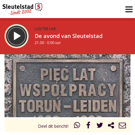
LUISTER LIVE:
De avond van Sleutelstad
21.00 - 0.00 uur
STRAKS:
De nacht van Sleutelstad
0.00 - 6.00 uur
uur 1 van 0
Vorig uur
Volgend uur
Inklappen
Deel dit bericht!