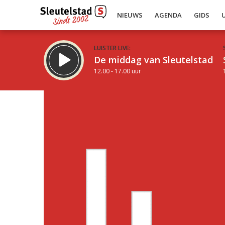
NIEUWS
AGENDA
GIDS
LUISTER LIVE:
De middag van Sleutelstad
12.00 - 17.00 uur
Inklappen