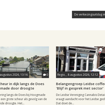
De verkiezingsuitslag i
 augustus 2026, 13:16
0
Regio, , 8 augustus 2026, 12:12
heur in dijk langs de Does
Belangengroep Leidse coffe
gmade door droogte
'Blijf in gesprek met sector'
ering langs de Does bij Hoogmade
De Leidse Vereniging Cannabis Detail
een grote scheur als gevolg van de
vraagt aandacht voor het Leidse ge
de droogte. Het...
Dat doet de...