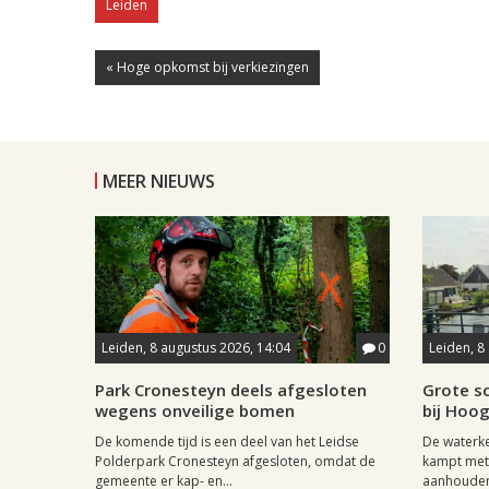
Leiden
« Hoge opkomst bij verkiezingen
MEER NIEUWS
Leiden, 8 augustus 2026, 14:04
0
Leiden, 8
Park Cronesteyn deels afgesloten
Grote sc
wegens onveilige bomen
bij Hoo
De komende tijd is een deel van het Leidse
De waterk
Polderpark Cronesteyn afgesloten, omdat de
kampt met 
gemeente er kap- en...
aanhouden