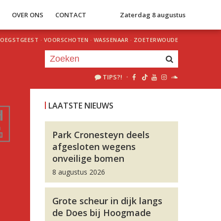
S
OVER ONS
CONTACT
Zaterdag 8 augustus
OEGSTGEEST
·
VOORSCHOTEN
·
WASSENAAR
·
ZOETERWOUDE
TIPS?!
·
Je luistert nu naar
uur 1 van 0
LAATSTE NIEUWS
«
Vorig uur
Volgend uur
»
Park Cronesteyn deels
afgesloten wegens
onveilige bomen
8 augustus 2026
Grote scheur in dijk langs
de Does bij Hoogmade