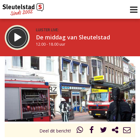
LUISTER LIVE:
De middag van Sleutelstad
12.00 - 18.00 uur
STRAKS:
De vrijdagavond met Keanu
18.00 - 19.00 uur
uur 1 van 0
Vorig uur
Volgend uur
Inklappen
Deel dit bericht!