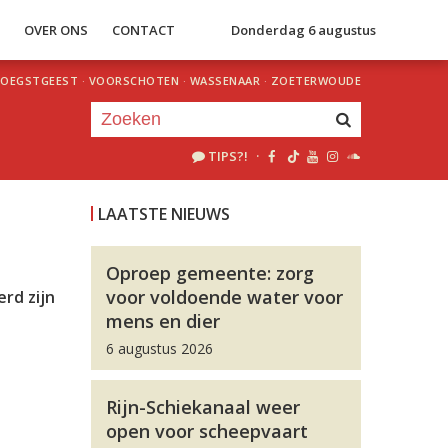
S
OVER ONS
CONTACT
Donderdag 6 augustus
OEGSTGEEST
·
VOORSCHOTEN
·
WASSENAAR
·
ZOETERWOUDE
TIPS?!
·
Je luistert nu naar
uur 1 van 0
LAATSTE NIEUWS
«
Vorig uur
Volgend uur
»
Oproep gemeente: zorg
voor voldoende water voor
rd zijn
mens en dier
6 augustus 2026
Rijn-Schiekanaal weer
open voor scheepvaart