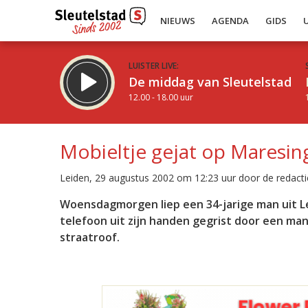
NIEUWS
AGENDA
GIDS
LUISTER LIVE:
De middag van Sleutelstad
12.00 - 18.00 uur
Mobieltje gejat op Maresin
Leiden, 29 augustus 2002 om 12:23 uur door de redacti
Inklappen
Woensdagmorgen liep een 34-jarige man uit Lei
telefoon uit zijn handen gegrist door een m
straatroof.