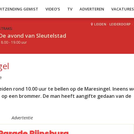
UITZENDING GEMIST
VIDEO’S
TV
ADVERTEREN
VACATURE
LEIDEN
·
LEIDERDORP
·
STRAKS:
De avond van Sleutelstad
18.00 - 19.00 uur
gel
e
den rond 10.00 uur te bellen op de Maresingel. Ineens we
an op een brommer. De man heeft aangifte gedaan van de
Advertentie