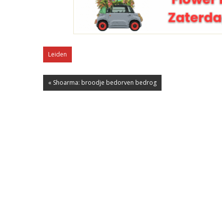
Leiden
« Shoarma: broodje bedorven bedrog