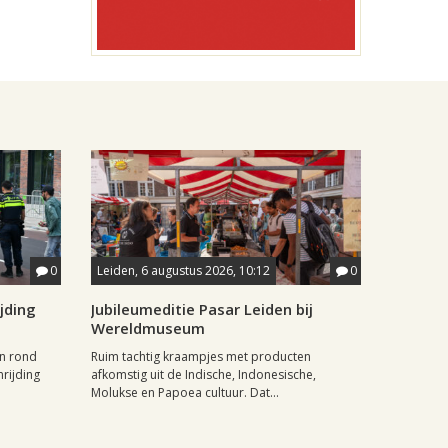
0
Leiden, 6 augustus 2026, 10:12
0
jding
Jubileumeditie Pasar Leiden bij
Wereldmuseum
n rond
Ruim tachtig kraampjes met producten
rijding
afkomstig uit de Indische, Indonesische,
Molukse en Papoea cultuur. Dat...