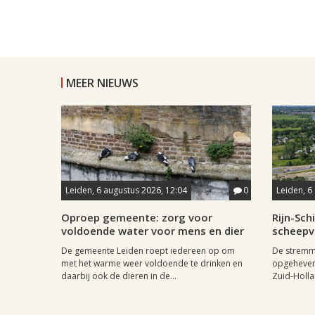
MEER NIEUWS
Leiden, 6 augustus 2026, 12:04
0
Leiden, 6
Oproep gemeente: zorg voor
Rijn-Sc
voldoende water voor mens en dier
scheepv
De gemeente Leiden roept iedereen op om
De stremmi
met het warme weer voldoende te drinken en
opgeheven
daarbij ook de dieren in de...
Zuid-Holla