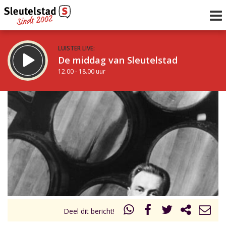
LUISTER LIVE:
De middag van Sleutelstad
12.00 - 18.00 uur
STRAKS:
De avond van Sleutelstad
18.00 - 19.00 uur
uur 1 van 0
Vorig uur
Volgend uur
Inklappen
Deel dit bericht!