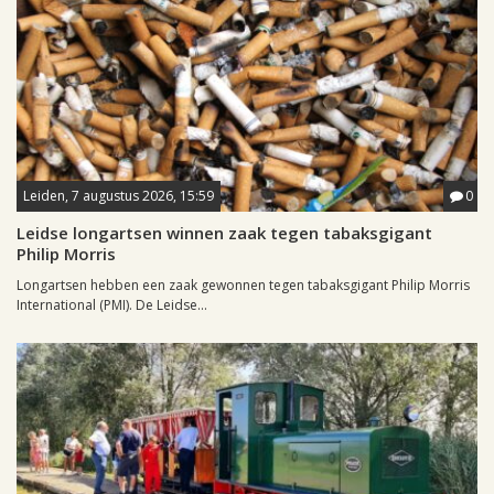
Leiden, 7 augustus 2026, 15:59
0
Leidse longartsen winnen zaak tegen tabaksgigant
Philip Morris
Longartsen hebben een zaak gewonnen tegen tabaksgigant Philip Morris
International (PMI). De Leidse...