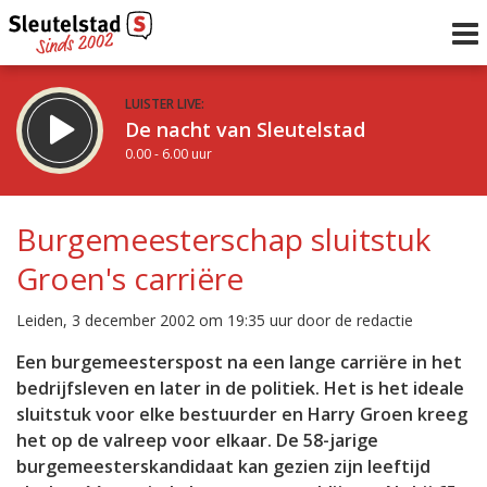
LUISTER LIVE:
De nacht van Sleutelstad
0.00 - 6.00 uur
STRAKS:
De ochtend van Sleutelstad
Burgemeesterschap sluitstuk
6.00 - 12.00 uur
Groen's carriëre
uur 1 van 0
Vorig uur
Volgend uur
Leiden, 3 december 2002 om 19:35 uur door de redactie
Inklappen
Een burgemeesterspost na een lange carriëre in het
bedrijfsleven en later in de politiek. Het is het ideale
sluitstuk voor elke bestuurder en Harry Groen kreeg
het op de valreep voor elkaar. De 58-jarige
burgemeesterskandidaat kan gezien zijn leeftijd