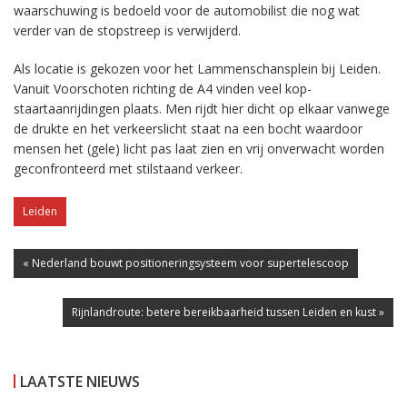
waarschuwing is bedoeld voor de automobilist die nog wat
verder van de stopstreep is verwijderd.
Als locatie is gekozen voor het Lammenschansplein bij Leiden.
Vanuit Voorschoten richting de A4 vinden veel kop-
staartaanrijdingen plaats. Men rijdt hier dicht op elkaar vanwege
de drukte en het verkeerslicht staat na een bocht waardoor
mensen het (gele) licht pas laat zien en vrij onverwacht worden
geconfronteerd met stilstaand verkeer.
Leiden
« Nederland bouwt positioneringsysteem voor supertelescoop
Rijnlandroute: betere bereikbaarheid tussen Leiden en kust »
LAATSTE NIEUWS