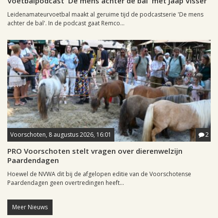
Voetbalpodcast 'De mens achter de bal' met Jaap Visser
Leidenamateurvoetbal maakt al geruime tijd de podcastserie 'De mens
achter de bal'. In de podcast gaat Remco...
Voorschoten, 8 augustus 2026, 16:01
2
PRO Voorschoten stelt vragen over dierenwelzijn
Paardendagen
Hoewel de NVWA dit bij de afgelopen editie van de Voorschotense
Paardendagen geen overtredingen heeft...
Meer Nieuws