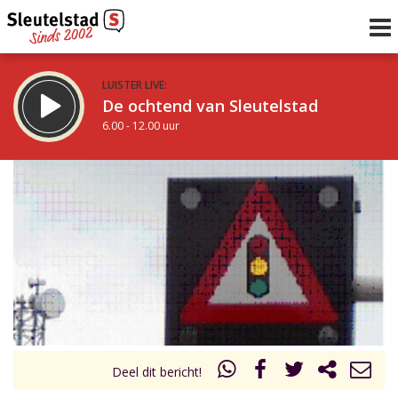
LUISTER LIVE:
De ochtend van Sleutelstad
6.00 - 12.00 uur
STRAKS:
De middag van Sleutelstad
12.00 - 19.00 uur
uur 1 van 0
Vorig uur
Volgend uur
Inklappen
Deel dit bericht!