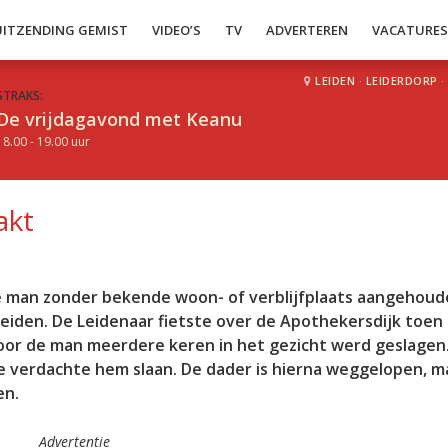
UITZENDING GEMIST
VIDEO’S
TV
ADVERTEREN
VACATURE
LEIDEN
·
LEIDERDORP
·
STRAKS:
De vrijdagavond met Keanu
18.00 - 19.00 uur
akt
e man zonder bekende woon- of verblijfplaats aangehoud
Leiden. De Leidenaar fietste over de Apothekersdijk toen 
door de man meerdere keren in het gezicht werd geslagen
f de verdachte hem slaan. De dader is hierna weggelopen, 
en.
Advertentie