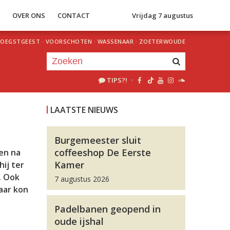
S
OVER ONS
CONTACT
Vrijdag 7 augustus
OEGSTGEEST
·
VOORSCHOTEN
·
WASSENAAR
·
ZOETERWOUDE
TIPS?!
·
Je luistert nu naar
uur 1 van 0
LAATSTE NIEUWS
«
Vorig uur
Volgend uur
»
Burgemeester sluit
coffeeshop De Eerste
en na
Kamer
hij ter
. Ook
7 augustus 2026
maar kon
Padelbanen geopend in
oude ijshal