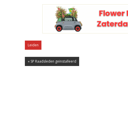
Leiden
« SP Raadsleden geïnstalleerd