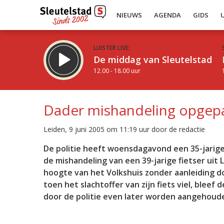
NIEUWS
AGENDA
GIDS
LUISTER LIVE:
De middag van Sleutelstad
12.00 - 18.00 uur
Dader mishandeling opgep
Leiden, 9 juni 2005 om 11:19 uur door de redactie
Inklappen
De politie heeft woensdagavond een 35-jarig
de mishandeling van een 39-jarige fietser uit 
hoogte van het Volkshuis zonder aanleiding 
toen het slachtoffer van zijn fiets viel, blee
door de politie even later worden aangehoud