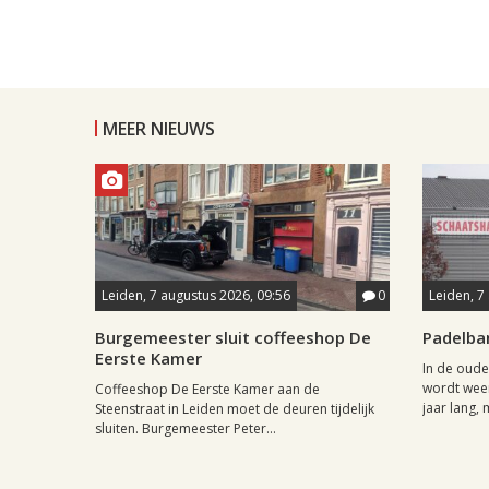
MEER NIEUWS
Leiden, 7 augustus 2026, 09:56
0
Leiden, 7
Burgemeester sluit coffeeshop De
Padelba
Eerste Kamer
In de oude
wordt weer
Coffeeshop De Eerste Kamer aan de
jaar lang, 
Steenstraat in Leiden moet de deuren tijdelijk
sluiten. Burgemeester Peter...