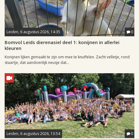
Leiden, 6 augustus 2026, 14:35
0
Bomvol Leids dierenasiel deel 1: konijnen in allerlei
kleuren
Konijnen lijken gemaakt te zijn om mee te knuffelen. Zacht velletje, rond
staartje, dat aandoenlijk neusje dat...
Leiden, 6 augustus 2026, 13:54
0