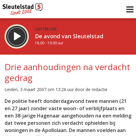
LUISTER LIVE:
De avond van Sleutelstad
18.00 - 19.00 uur
STRAKS:
De donderdagavond met Sophie
Drie aanhoudingen na verdacht
19.00 - 21.00 uur
gedrag
uur 1 van 0
Vorig uur
Volgend uur
Leiden, 3 maart 2007 om 13:26 uur door de redactie
Inklappen
De politie heeft donderdagavond twee mannen (21
en 27 jaar) zonder vaste woon- of verblijfplaats en
een 38-jarige Hagenaar aangehouden na een melding
dat twee personen zich verdacht ophielden bij
woningen in de Apollolaan. De mannen voelden aan