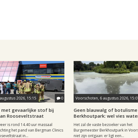
 augustus 2026, 15:15
0
Voorschoten, 6 augustus 2026, 15:0
met gevaarlijke stof bij
Geen blauwalg of botulisme 
aan Rooseveltstraat
Berkhoutpark: wel vies wate
er is rond 14.40 uur massaal
Het zal de vaste bezoeker van het
richting het pand van Bergman Clinics
Burgemeester Berkhoutpark in Voor
eveltstraat in...
niet zijn ontgaan: er ligt een...