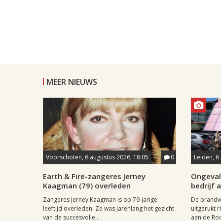
MEER NIEUWS
Voorschoten, 6 augustus 2026, 18:05
0
Leiden, 6
Earth & Fire-zangeres Jerney
Ongeval 
Kaagman (79) overleden
bedrijf 
Zangeres Jerney Kaagman is op 79-jarige
De brandwe
leeftijd overleden. Ze was jarenlang het gezicht
uitgerukt 
van de succesvolle...
aan de Roos