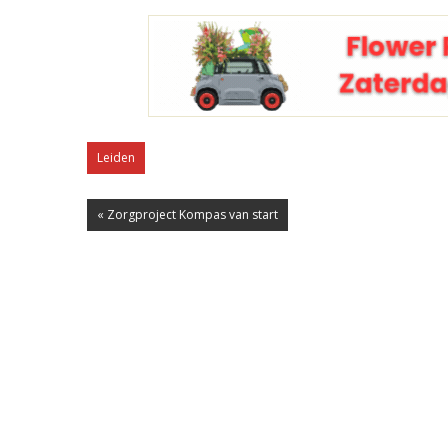
Leiden
« Zorgproject Kompas van start