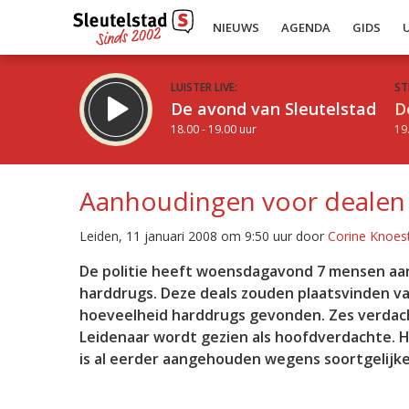
NIEUWS
AGENDA
GIDS
LUISTER LIVE:
ST
De avond van Sleutelstad
D
18.00 - 19.00 uur
19
Aanhoudingen voor dealen
Leiden, 11 januari 2008 om 9:50 uur door
Corine Knoes
Inklappen
De politie heeft woensdagavond 7 mensen aa
harddrugs. Deze deals zouden plaatsvinden va
hoeveelheid harddrugs gevonden. Zes verdacht
Leidenaar wordt gezien als hoofdverdachte. H
is al eerder aangehouden wegens soortgelijke