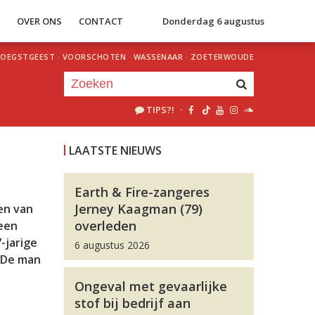
S
OVER ONS
CONTACT
Donderdag 6 augustus
OEGSTGEEST
·
VOORSCHOTEN
·
WASSENAAR
·
ZOETERWOUDE
TIPS?!
·
Je luistert nu naar
uur 1 van 0
LAATSTE NIEUWS
«
Vorig uur
Volgend uur
»
Earth & Fire-zangeres
Jerney Kaagman (79)
en van
overleden
 een
-jarige
6 augustus 2026
. De man
Ongeval met gevaarlijke
stof bij bedrijf aan