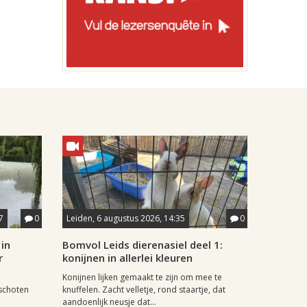
7
0
Leiden, 6 augustus 2026, 14:35
0
in
Bomvol Leids dierenasiel deel 1:
r
konijnen in allerlei kleuren
Konijnen lijken gemaakt te zijn om mee te
schoten
knuffelen. Zacht velletje, rond staartje, dat
aandoenlijk neusje dat...