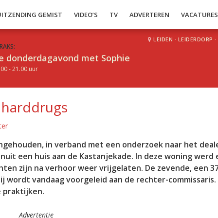
UITZENDING GEMIST
VIDEO’S
TV
ADVERTEREN
VACATURE
LEIDEN
·
LEIDERDORP
·
RAKS:
e donderdagavond met Sophie
.00 - 21.00 uur
 harddrugs
ter
ngehouden, in verband met een onderzoek naar het deal
nuit een huis aan de Kastanjekade. In deze woning werd
en zijn na verhoor weer vrijgelaten. De zevende, een 37
ij wordt vandaag voorgeleid aan de rechter-commissaris
 praktijken.
Advertentie