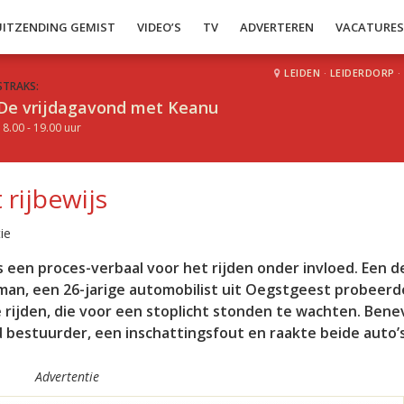
UITZENDING GEMIST
VIDEO’S
TV
ADVERTEREN
VACATURE
LEIDEN
·
LEIDERDORP
·
STRAKS:
De vrijdagavond met Keanu
18.00 - 19.00 uur
 rijbewijs
ie
en proces-verbaal voor het rijden onder invloed. Een d
e man, een 26-jarige automobilist uit Oegstgeest probeerd
rijden, die voor een stoplicht stonden te wachten. Bene
bestuurder, een inschattingsfout en raakte beide auto’s
Advertentie