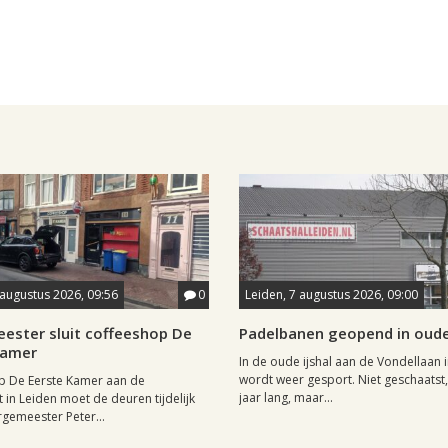
 augustus 2026, 09:56
0
Leiden, 7 augustus 2026, 09:00
ester sluit coffeeshop De
Padelbanen geopend in oude 
Kamer
In de oude ijshal aan de Vondellaan 
wordt weer gesport. Niet geschaatst,
p De Eerste Kamer aan de
jaar lang, maar...
t in Leiden moet de deuren tijdelijk
rgemeester Peter...