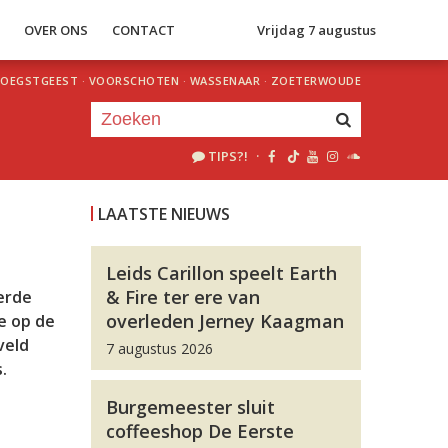
S
OVER ONS
CONTACT
Vrijdag 7 augustus
OEGSTGEEST
·
VOORSCHOTEN
·
WASSENAAR
·
ZOETERWOUDE
TIPS?!
·
Je luistert nu naar
uur 1 van 0
LAATSTE NIEUWS
«
Vorig uur
Volgend uur
»
Leids Carillon speelt Earth
& Fire ter ere van
erde
overleden Jerney Kaagman
e op de
veld
7 augustus 2026
.
Burgemeester sluit
coffeeshop De Eerste