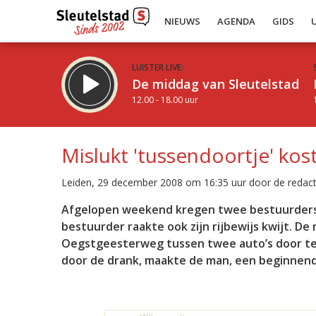
NIEUWS
AGENDA
GIDS
LUISTER LIVE:
De middag van Sleutelstad
12.00 - 18.00 uur
Mislukt 'tussendoortje' kost
Leiden, 29 december 2008 om 16:35 uur door de redact
Inklappen
Afgelopen weekend kregen twee bestuurders e
bestuurder raakte ook zijn rijbewijs kwijt. D
Oegstgeesterweg tussen twee auto’s door te 
door de drank, maakte de man, een beginnend 