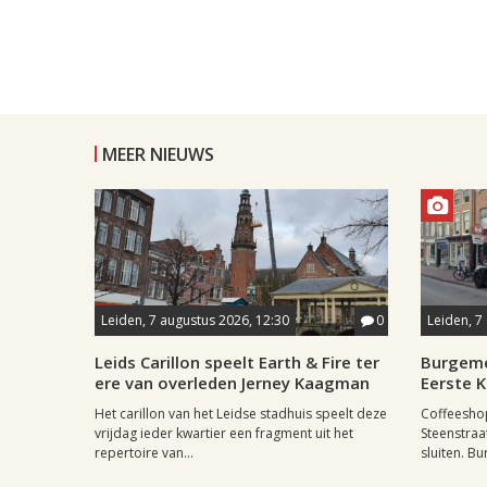
MEER NIEUWS
Leiden, 7 augustus 2026, 12:30
0
Leiden, 7
Leids Carillon speelt Earth & Fire ter
Burgeme
ere van overleden Jerney Kaagman
Eerste 
Het carillon van het Leidse stadhuis speelt deze
Coffeesho
vrijdag ieder kwartier een fragment uit het
Steenstraa
repertoire van...
sluiten. Bu