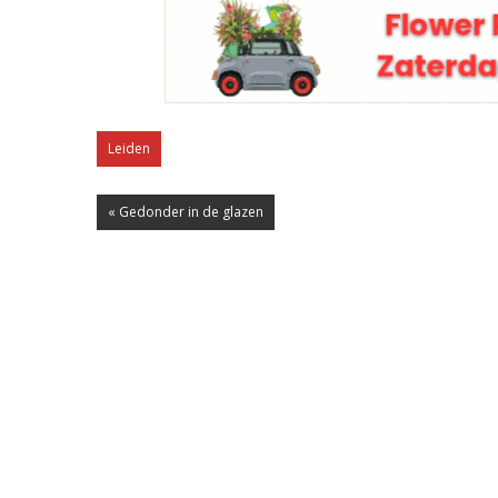
Leiden
« Gedonder in de glazen