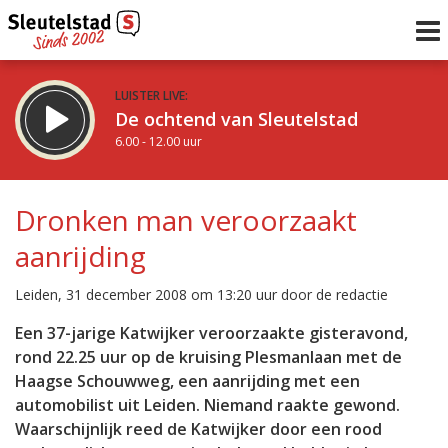
LUISTER LIVE:
De ochtend van Sleutelstad
6.00 - 12.00 uur
STRAKS:
De middag van Sleutelstad
Dronken man veroorzaakt
12.00 - 18.00 uur
aanrijding
uur 1 van 0
Vorig uur
Volgend uur
Leiden, 31 december 2008 om 13:20 uur door de redactie
Inklappen
Een 37-jarige Katwijker veroorzaakte gisteravond,
rond 22.25 uur op de kruising Plesmanlaan met de
Haagse Schouwweg, een aanrijding met een
automobilist uit Leiden. Niemand raakte gewond.
Waarschijnlijk reed de Katwijker door een rood