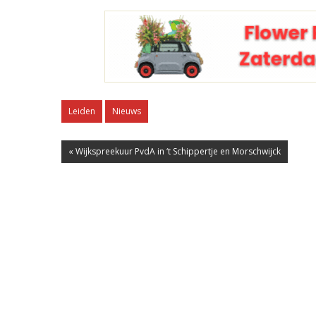
Leiden
Nieuws
« Wijkspreekuur PvdA in ‘t Schippertje en Morschwijck