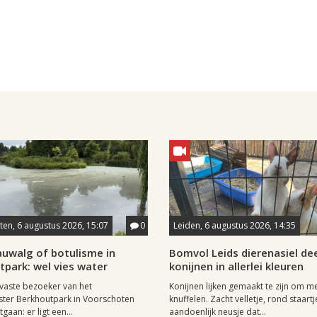
en, 6 augustus 2026, 15:07
0
Leiden, 6 augustus 2026, 14:35
auwalg of botulisme in
Bomvol Leids dierenasiel dee
park: wel vies water
konijnen in allerlei kleuren
 vaste bezoeker van het
Konijnen lijken gemaakt te zijn om m
ter Berkhoutpark in Voorschoten
knuffelen. Zacht velletje, rond staartj
tgaan: er ligt een...
aandoenlijk neusje dat...