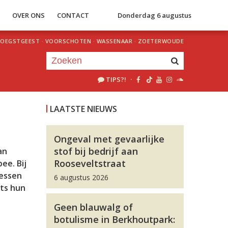
S
OVER ONS
CONTACT
Donderdag 6 augustus
OEGSTGEEST
·
VOORSCHOTEN
·
WASSENAAR
·
ZOETERWOUDE
TIPS?!
·
Je luistert nu naar
uur 1 van 0
LAATSTE NIEUWS
«
Vorig uur
Volgend uur
»
Ongeval met gevaarlijke
stof bij bedrijf aan
an
Rooseveltstraat
ee. Bij
lessen
6 augustus 2026
ts hun
Geen blauwalg of
botulisme in Berkhoutpark: