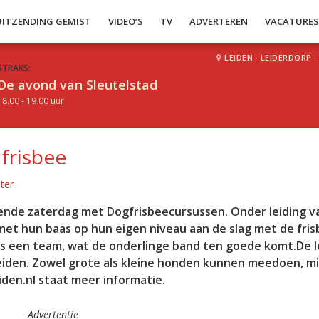
UITZENDING GEMIST
VIDEO’S
TV
ADVERTEREN
VACATURE
LEIDEN
·
LEIDERDORP
·
STRAKS:
De avond van Sleutelstad
18.00 - 19.00 uur
frisbee
ter
ende zaterdag met Dogfrisbeecursussen. Onder leiding v
et hun baas op hun eigen niveau aan de slag met de frisb
s een team, wat de onderlinge band ten goede komt.De 
iden. Zowel grote als kleine honden kunnen meedoen, mi
den.nl staat meer informatie.
Advertentie