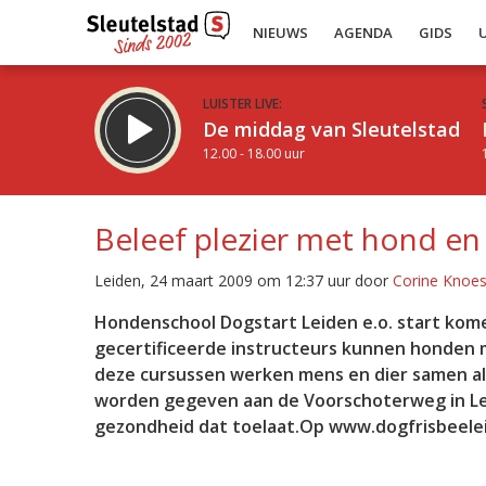
NIEUWS
AGENDA
GIDS
LUISTER LIVE:
De middag van Sleutelstad
12.00 - 18.00 uur
Beleef plezier met hond en 
Leiden, 24 maart 2009 om 12:37 uur door
Corine Knoes
Inklappen
Hondenschool Dogstart Leiden e.o. start kom
gecertificeerde instructeurs kunnen honden m
deze cursussen werken mens en dier samen al
worden gegeven aan de Voorschoterweg in Le
gezondheid dat toelaat.Op www.dogfrisbeelei