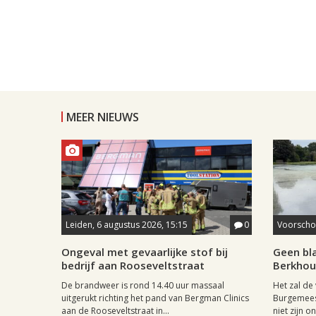
MEER NIEUWS
Leiden, 6 augustus 2026, 15:15
0
Voorschot
Ongeval met gevaarlijke stof bij
Geen bl
bedrijf aan Rooseveltstraat
Berkhout
De brandweer is rond 14.40 uur massaal
Het zal de
uitgerukt richting het pand van Bergman Clinics
Burgemees
aan de Rooseveltstraat in...
niet zijn on