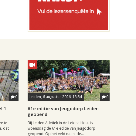
0
Leiden, 6 augustus 2026, 13:54
0
l 1:
61e editie van Jeugddorp Leiden
geopend
ee te
Bij Leiden Atletiek in de Leidse Hout is
e, dat
woensdag de 61e editie van Jeugddorp
geopend. Op het veld naast de...