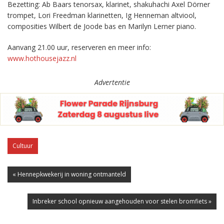
Bezetting: Ab Baars tenorsax, klarinet, shakuhachi Axel Dörner
trompet, Lori Freedman klarinetten, Ig Henneman altviool,
composities Wilbert de Joode bas en Marilyn Lerner piano.
Aanvang 21.00 uur, reserveren en meer info:
www.hothousejazz.nl
Advertentie
Cultuur
« Hennepkwekerij in woning ontmanteld
Inbreker school opnieuw aangehouden voor stelen bromfiets »