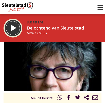
LUISTER LIVE:
De ochtend van Sleutelstad
6.00 - 12.00 uur
STRAKS:
De middag van Sleutelstad
12.00 - 18.00 uur
uur 1 van 0
Vorig uur
Volgend uur
Inklappen
Deel dit bericht!