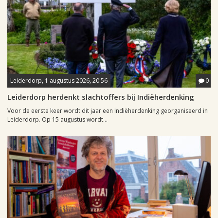
Leiderdorp, 1 augustus 2026, 20:56
0
Leiderdorp herdenkt slachtoffers bij Indiëherdenking
Voor de eerste keer wordt dit jaar een Indiëherdenking georganiseerd in
Leiderdorp. Op 15 augustus wordt...