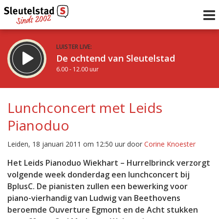
LUISTER LIVE:
De ochtend van Sleutelstad
6.00 - 12.00 uur
STRAKS:
De middag van Sleutelstad
Lunchconcert met Leids
12.00 - 18.00 uur
Pianoduo
uur 1 van 0
Vorig uur
Volgend uur
Leiden, 18 januari 2011 om 12:50 uur door
Corine Knoester
Inklappen
Het Leids Pianoduo Wiekhart – Hurrelbrinck verzorgt
volgende week donderdag een lunchconcert bij
BplusC. De pianisten zullen een bewerking voor
piano-vierhandig van Ludwig van Beethovens
beroemde Ouverture Egmont en de Acht stukken