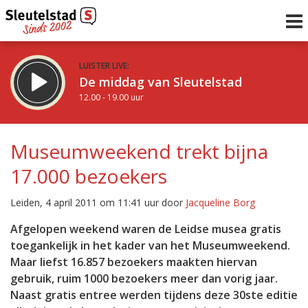
LUISTER LIVE:
De middag van Sleutelstad
12.00 - 19.00 uur
STRAKS:
De avond van Sleutelstad
Museumweekend trekt bijna
19.00 - 22.00 uur
17.000 bezoekers
uur 1 van 0
Vorig uur
Volgend uur
Leiden, 4 april 2011 om 11:41 uur door
Jacqueline Borg
Inklappen
Afgelopen weekend waren de Leidse musea gratis
toegankelijk in het kader van het Museumweekend.
Maar liefst 16.857 bezoekers maakten hiervan
gebruik, ruim 1000 bezoekers meer dan vorig jaar.
Naast gratis entree werden tijdens deze 30ste editie