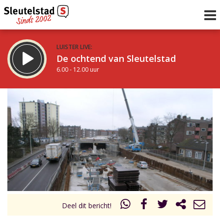
LUISTER LIVE:
De ochtend van Sleutelstad
6.00 - 12.00 uur
STRAKS:
De middag van Sleutelstad
12.00 - 17.00 uur
uur 1 van 0
Vorig uur
Volgend uur
Inklappen
Deel dit bericht!