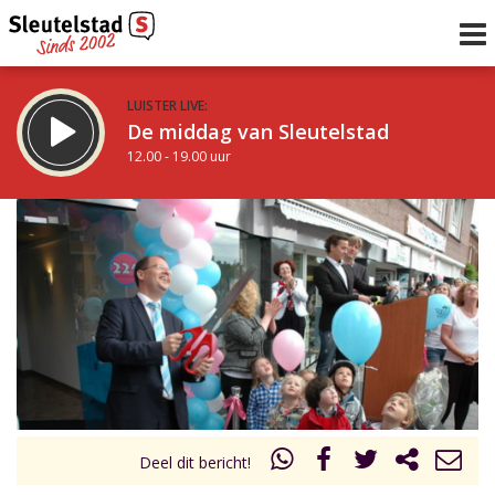
LUISTER LIVE:
De middag van Sleutelstad
12.00 - 19.00 uur
STRAKS:
De avond van Sleutelstad
19.00 - 22.00 uur
uur 1 van 0
Vorig uur
Volgend uur
Inklappen
Deel dit bericht!