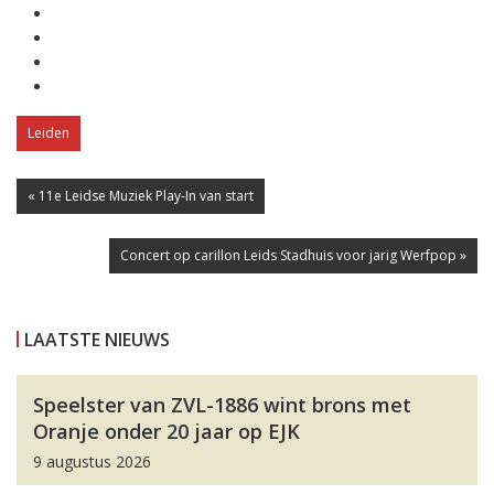
Leiden
« 11e Leidse Muziek Play-In van start
Concert op carillon Leids Stadhuis voor jarig Werfpop »
LAATSTE NIEUWS
Speelster van ZVL-1886 wint brons met
Oranje onder 20 jaar op EJK
9 augustus 2026