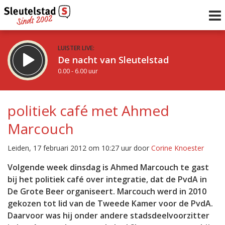
LUISTER LIVE:
De nacht van Sleutelstad
0.00 - 6.00 uur
STRAKS:
De ochtend van Sleutelstad
politiek café met Ahmed
6.00 - 12.00 uur
Marcouch
uur 1 van 0
Vorig uur
Volgend uur
Leiden, 17 februari 2012 om 10:27 uur door
Corine Knoester
Inklappen
Volgende week dinsdag is Ahmed Marcouch te gast
bij het politiek café over integratie, dat de PvdA in
De Grote Beer organiseert. Marcouch werd in 2010
gekozen tot lid van de Tweede Kamer voor de PvdA.
Daarvoor was hij onder andere stadsdeelvoorzitter