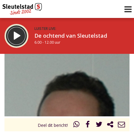
LUISTER LIVE:
De ochtend van Sleutelstad
6.00 - 12.00 uur
STRAKS:
De middag van Sleutelstad
12.00 - 18.00 uur
uur 1 van 0
Vorig uur
Volgend uur
Inklappen
Deel dit bericht!