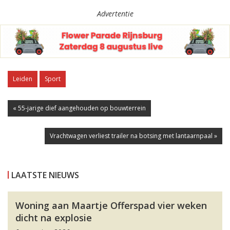
Advertentie
Leiden
Sport
« 55-jarige dief aangehouden op bouwterrein
Vrachtwagen verliest trailer na botsing met lantaarnpaal »
LAATSTE NIEUWS
Woning aan Maartje Offerspad vier weken
dicht na explosie