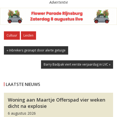
Advertentie
Cultuur
Leiden
« Inbrekers gesnapt door alerte getuige
Barry Badpak viert eerste verjaardag in LVC »
LAATSTE NIEUWS
Woning aan Maartje Offerspad vier weken
dicht na explosie
6 augustus 2026