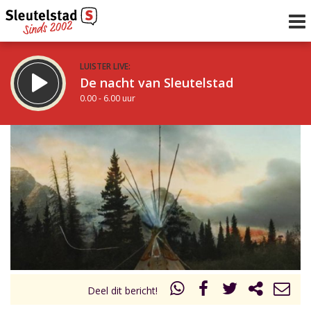
LUISTER LIVE:
De nacht van Sleutelstad
0.00 - 6.00 uur
STRAKS:
De ochtend van Sleutelstad
6.00 - 12.00 uur
uur 1 van 0
Vorig uur
Volgend uur
Inklappen
Deel dit bericht!