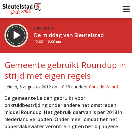
LUISTER LIVE:
De middag van Sleutelstad
12.00 - 18.00 uur
STRAKS:
De vrijdagavond met Keanu
Gemeente gebruikt Roundup in
18.00 - 19.00 uur
strijd met eigen regels
uur 1 van 0
Vorig uur
Volgend uur
Leiden, 6 augustus 2012 om 10:18 uur door
Chris de Waard
Inklappen
De gemeente Leiden gebruikt voor
onkruidbestrijding onder andere het omstreden
middel Roundup. Het gebruik daarvan is per 2018 in
Nederland verboden. Onder meer omdat het het
oppervlakewater verontreinigt en het bij hogere