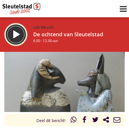
LUISTER LIVE:
De ochtend van Sleutelstad
6.00 - 12.00 uur
STRAKS:
De middag van Sleutelstad
12.00 - 18.00 uur
uur 1 van 0
Vorig uur
Volgend uur
Inklappen
Deel dit bericht!