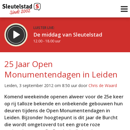
LUISTER LIVE:
De middag van Sleutelstad
12.00 - 18.00 uur
STRAKS:
De avond van Sleutelstad
25 Jaar Open
18.00 - 19.00 uur
Monumentendagen in Leiden
uur 1 van 0
Vorig uur
Volgend uur
Leiden, 3 september 2012 om 8:50 uur door
Chris de Waard
Inklappen
Komend weekeinde openen alweer voor de 25e keer
op rij talloze bekende en onbekende gebouwen hun
deuren tijdens de Open Monumentendagen in
Leiden. Bijzonder hoogtepunt is dit jaar de Burcht
die wordt omgetoverd tot een grote roze