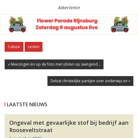
Advertentie
Cultuur
Leiden
« Meezingen én op de foto met idolen op swingend...
Debat christelijke partijen over onderwijs en »
LAATSTE NIEUWS
Ongeval met gevaarlijke stof bij bedrijf aan
Rooseveltstraat