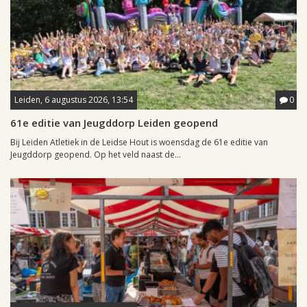
Leiden, 6 augustus 2026, 13:54
0
61e editie van Jeugddorp Leiden geopend
Bij Leiden Atletiek in de Leidse Hout is woensdag de 61e editie van
Jeugddorp geopend. Op het veld naast de...