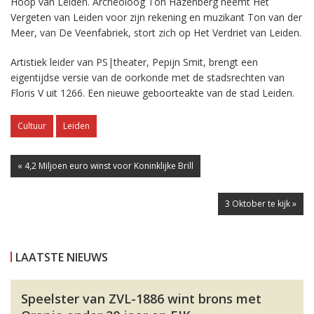
Hoop van Leiden. Archeoloog Ton Hazenberg neemt Het
Vergeten van Leiden voor zijn rekening en muzikant Ton van der
Meer, van De Veenfabriek, stort zich op Het Verdriet van Leiden.
Artistiek leider van PS|theater, Pepijn Smit, brengt een
eigentijdse versie van de oorkonde met de stadsrechten van
Floris V uit 1266. Een nieuwe geboorteakte van de stad Leiden.
Cultuur
Leiden
« 4,2 Miljoen euro winst voor Koninklijke Brill
3 Oktober te kijk »
LAATSTE NIEUWS
Speelster van ZVL-1886 wint brons met