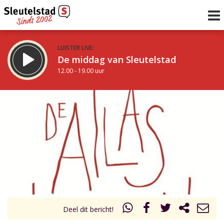
LUISTER LIVE:
De middag van Sleutelstad
12.00 - 19.00 uur
STRAKS:
De avond van Sleutelstad
19.00 - 22.00 uur
uur 1 van 0
Vorig uur
Volgend uur
Inklappen
Deel dit bericht!