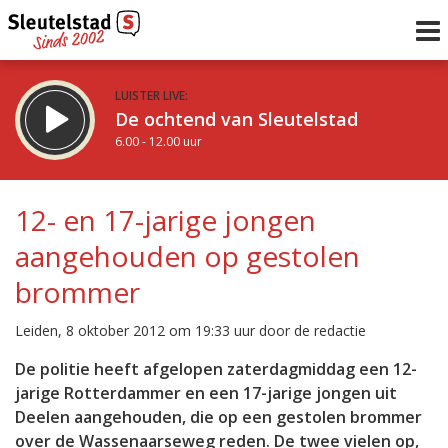
LUISTER LIVE:
De ochtend van Sleutelstad
6.00 - 12.00 uur
STRAKS:
De middag van Sleutelstad
12- en 17-jarige jongen
12.00 - 19.00 uur
aangehouden op gestolen
uur 1 van 0
Vorig uur
Volgend uur
brommer
Inklappen
Leiden, 8 oktober 2012 om 19:33 uur door de redactie
De politie heeft afgelopen zaterdagmiddag een 12-
jarige Rotterdammer en een 17-jarige jongen uit
Deelen aangehouden, die op een gestolen brommer
over de Wassenaarseweg reden. De twee vielen op,