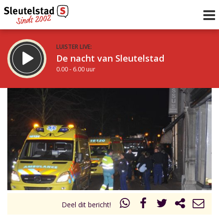
LUISTER LIVE:
De nacht van Sleutelstad
0.00 - 6.00 uur
STRAKS:
De ochtend van Sleutelstad
6.00 - 12.00 uur
uur 1 van 0
Vorig uur
Volgend uur
Inklappen
Deel dit bericht!