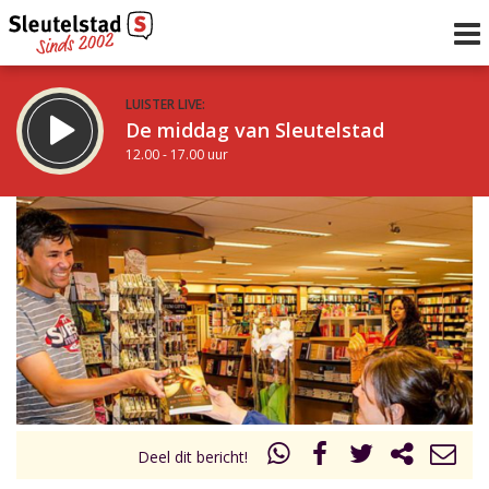
LUISTER LIVE:
De middag van Sleutelstad
12.00 - 17.00 uur
STRAKS:
Sleutelstad 30
17.00 - 19.00 uur
uur 1 van 0
Vorig uur
Volgend uur
Inklappen
Deel dit bericht!