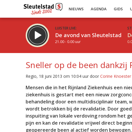
NIEUWS
AGENDA
GIDS
LUISTER LIVE:
ST
De avond van Sleutelstad
D
21.00 - 0.00 uur
0.0
Sneller op de been dankzij
Regio, 18 juni 2013 om 10:04 uur door
Corine Knoester
Inklappen
Mensen die in het Rijnland Ziekenhuis een nie
ziekenhuis is gestart met een nieuw zorgconc
behandeling door een multidisciplinair team, 
wordt betrokken bij de revalidatie. Door goe
inspuiting van lokale verdoving rondom het g
pijn en kan de revalidatie vrijwel direct beg
geopereerde been al actief worden bewogen. N