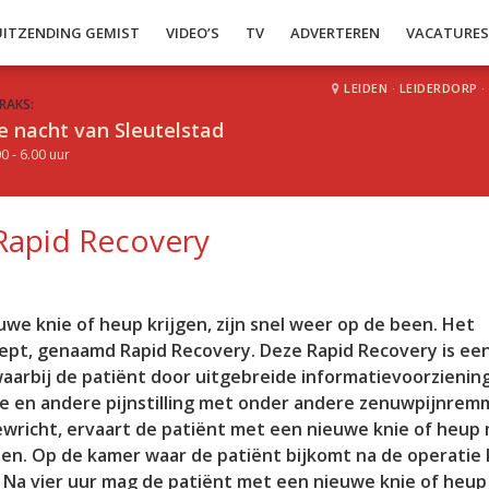
UITZENDING GEMIST
VIDEO’S
TV
ADVERTEREN
VACATURE
LEIDEN
·
LEIDERDORP
·
RAKS:
e nacht van Sleutelstad
0 - 6.00 uur
 Rapid Recovery
uwe knie of heup krijgen, zijn snel weer op de been. Het
ept, genaamd Rapid Recovery. Deze Rapid Recovery is ee
waarbij de patiënt door uitgebreide informatievoorziening
de en andere pijnstilling met onder andere zenuwpijnrem
ewricht, ervaart de patiënt met een nieuwe knie of heup
innen. Op de kamer waar de patiënt bijkomt na de operatie
a vier uur mag de patiënt met een nieuwe knie of heup z