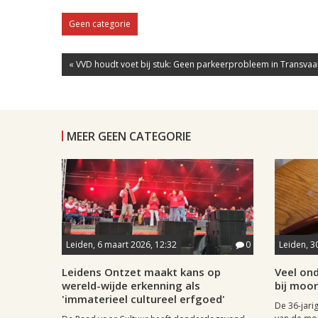
Geen categorie
« VVD houdt voet bij stuk: Geen parkeerprobleem in Transvaa
MEER GEEN CATEGORIE
Leiden, 6 maart 2026, 12:32
0
Leiden, 3
Leidens Ontzet maakt kans op
Veel ond
wereld-wijde erkenning als
bij moo
'immaterieel cultureel erfgoed'
De 36-jari