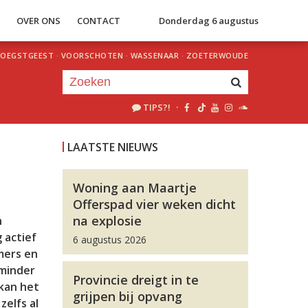
S
OVER ONS
CONTACT
Donderdag 6 augustus
OEGSTGEEST
·
VOORSCHOTEN
·
WASSENAAR
·
ZOETERWOUDE
TIPS?!
·
Je luistert nu naar
uur 1 van 0
LAATSTE NIEUWS
«
Vorig uur
Volgend uur
»
Woning aan Maartje
Offerspad vier weken dicht
na explosie
n
 actief
6 augustus 2026
mers en
 minder
Provincie dreigt in te
 kan het
grijpen bij opvang
elfs al