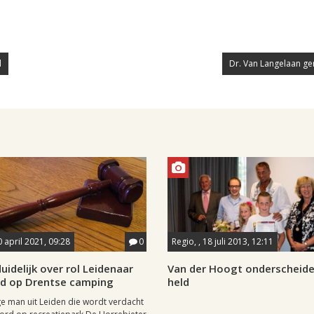
l
Dr. Van Langelaan ge
0 april 2021, 09:28
0
Regio, , 18 juli 2013, 12:11
uidelijk over rol Leidenaar
Van der Hoogt onderscheide
rd op Drentse camping
held
ge man uit Leiden die wordt verdacht