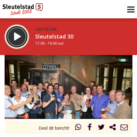
LUISTER LIVE:
Sleutelstad 30
17.00 - 19.00 uur
STRAKS:
De avond van Sleutelstad
19.00 - 0.00 uur
uur 1 van 0
Vorig uur
Volgend uur
Inklappen
Deel dit bericht!