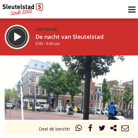
LUISTER LIVE:
De nacht van Sleutelstad
0.00 - 6.00 uur
STRAKS:
De ochtend van Sleutelstad
6.00 - 12.00 uur
uur 1 van 0
Vorig uur
Volgend uur
Inklappen
Deel dit bericht!