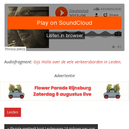
Audiofragment:
Gijs Holla over de vele verkeersborden in Leiden
.
Advertentie
Leiden
« Illegale wietteelt kost Leidenaren 16 miljoen per jaar