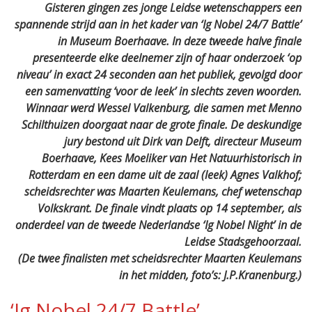
Gisteren gingen zes jonge Leidse wetenschappers een
spannende strijd aan in het kader van ‘Ig Nobel 24/7 Battle’
in Museum Boerhaave. In deze tweede halve finale
presenteerde elke deelnemer zijn of haar onderzoek ‘op
niveau’ in exact 24 seconden aan het publiek, gevolgd door
een samenvatting ‘voor de leek’ in slechts zeven woorden.
Winnaar werd Wessel Valkenburg, die samen met Menno
Schilthuizen doorgaat naar de grote finale. De deskundige
jury bestond uit Dirk van Delft, directeur Museum
Boerhaave, Kees Moeliker van Het Natuurhistorisch in
Rotterdam en een dame uit de zaal (leek) Agnes Valkhof;
scheidsrechter was Maarten Keulemans, chef wetenschap
Volkskrant. De finale vindt plaats op 14 september, als
onderdeel van de tweede Nederlandse ‘Ig Nobel Night’ in de
Leidse Stadsgehoorzaal.
(De twee finalisten met scheidsrechter Maarten Keulemans
in het midden, foto’s: J.P.Kranenburg.)
‘Ig Nobel 24/7 Battle’