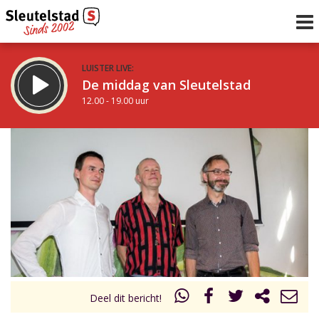
LUISTER LIVE:
De middag van Sleutelstad
12.00 - 19.00 uur
STRAKS:
De avond van Sleutelstad
19.00 - 22.00 uur
uur 1 van 0
Vorig uur
Volgend uur
Inklappen
Deel dit bericht!