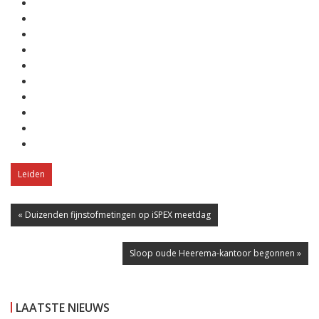
Leiden
« Duizenden fijnstofmetingen op iSPEX meetdag
Sloop oude Heerema-kantoor begonnen »
LAATSTE NIEUWS