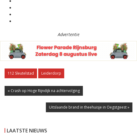
Advertentie
112 Sleutelstad
Leiderdorp
« Crash op Hoge Rijndijk na achtervolging
Uitslaande brand in theehuisje in Oegstgeest »
LAATSTE NIEUWS