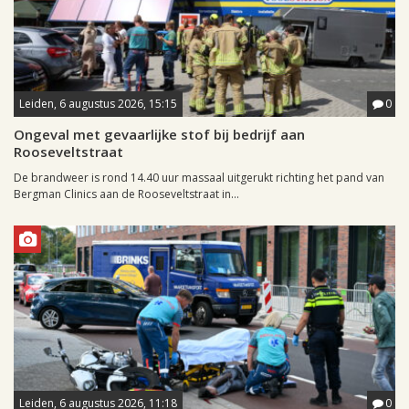
Leiden, 6 augustus 2026, 15:15
0
Ongeval met gevaarlijke stof bij bedrijf aan
Rooseveltstraat
De brandweer is rond 14.40 uur massaal uitgerukt richting het pand van
Bergman Clinics aan de Rooseveltstraat in...
Leiden, 6 augustus 2026, 11:18
0