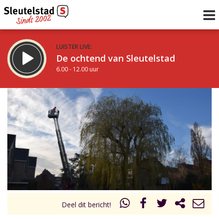
LUISTER LIVE:
De ochtend van Sleutelstad
6.00 - 12.00 uur
STRAKS:
De middag van Sleutelstad
12.00 - 18.00 uur
uur 1 van 0
Vorig uur
Volgend uur
Inklappen
Deel dit bericht!