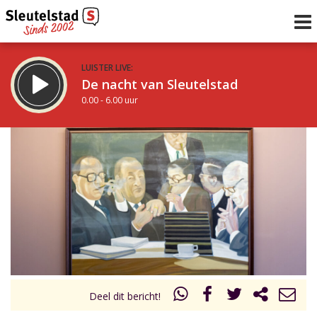
LUISTER LIVE:
De nacht van Sleutelstad
0.00 - 6.00 uur
STRAKS:
De ochtend van Sleutelstad
6.00 - 12.00 uur
uur 1 van 0
Vorig uur
Volgend uur
Inklappen
Deel dit bericht!