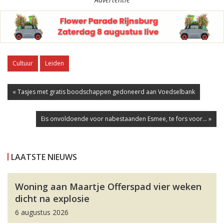
Cultuur
Leiden
« Tasjes met gratis boodschappen gedoneerd aan Voedselbank
Eis onvoldoende voor nabestaanden Esmee, te fors voor... »
LAATSTE NIEUWS
Woning aan Maartje Offerspad vier weken
dicht na explosie
6 augustus 2026