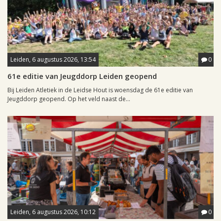
Leiden, 6 augustus 2026, 13:54
0
61e editie van Jeugddorp Leiden geopend
Bij Leiden Atletiek in de Leidse Hout is woensdag de 61e editie van
Jeugddorp geopend. Op het veld naast de...
Leiden, 6 augustus 2026, 10:12
0