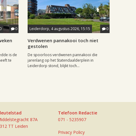
0
0
Leiderdorp, 4 augustus 2026, 15:15
0
weken
Verdwenen pannakooi toch niet
gestolen
dde is de
De spoorloos verdwenen pannakooi die
eeft te
jarenlang op het Statendaalderplein in
Leiderdorp stond, blijkt toch...
leutelstad
Telefoon Redactie
iddelstegracht 87A
071 - 5235907
312 TT Leiden
Privacy Policy