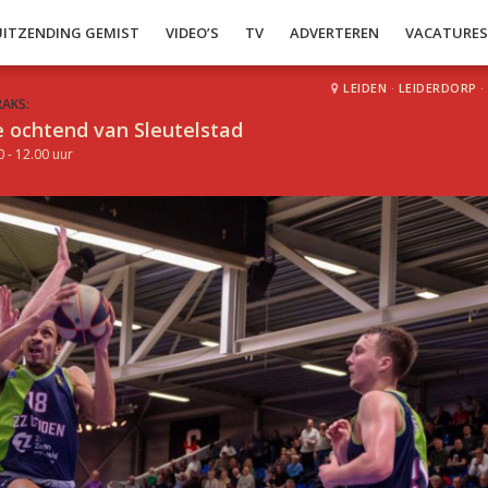
UITZENDING GEMIST
VIDEO’S
TV
ADVERTEREN
VACATURE
LEIDEN
·
LEIDERDORP
·
RAKS:
 ochtend van Sleutelstad
0 - 12.00 uur