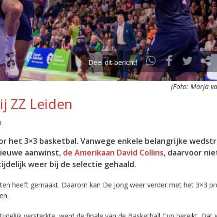
Deel dit bericht!
(Foto: Marja va
j ZZ Leiden
a
or het 3×3 basketbal. Vanwege enkele belangrijke wedstr
nieuwe aanwinst,
de Amerikaan David Collins
, daarvoor nie
ijdelijk weer bij de selectie gehaald.
inuten heeft gemaakt. Daarom kan De Jong weer verder met het 3×3 
en.
tijdelijk versterkte, werd de finale van de Basketball Cup bereikt. Dat