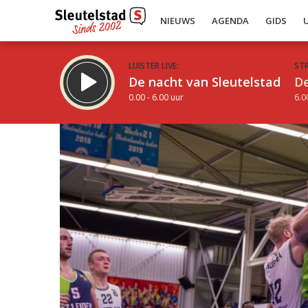
NIEUWS
AGENDA
GIDS
LUISTER LIVE:
ST
De nacht van Sleutelstad
De
0.00 - 6.00 uur
6.0
Inklappen