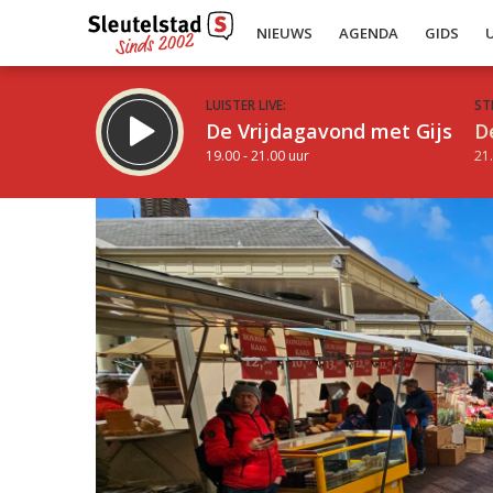
NIEUWS
AGENDA
GIDS
LUISTER LIVE:
ST
De Vrijdagavond met Gijs
D
19.00 - 21.00 uur
21.
Inklappen