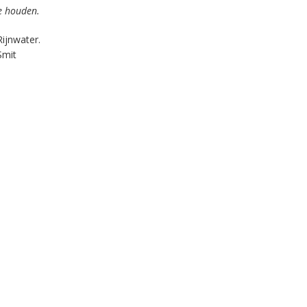
te houden.
Rijnwater.
Smit