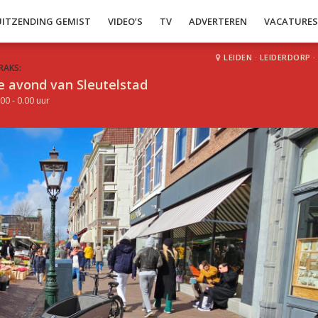
UITZENDING GEMIST
VIDEO’S
TV
ADVERTEREN
VACATURE
LEIDEN
·
LEIDERDORP
·
RAKS:
e avond van Sleutelstad
00 - 0.00 uur