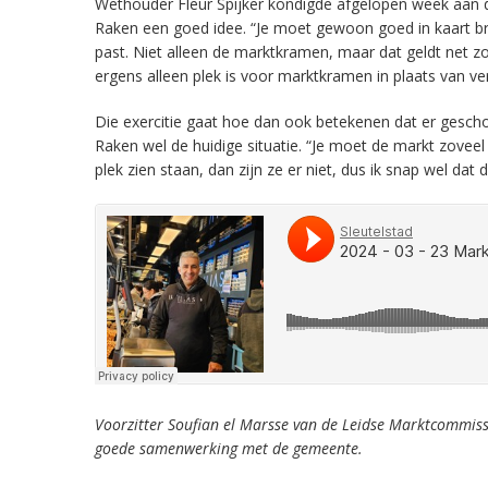
Wethouder Fleur Spijker kondigde afgelopen week aan da
Raken een goed idee. “Je moet gewoon goed in kaart br
past. Niet alleen de marktkramen, maar dat geldt net zo
ergens alleen plek is voor marktkramen in plaats van 
Die exercitie gaat hoe dan ook betekenen dat er gesc
Raken wel de huidige situatie. “Je moet de markt zoveel
plek zien staan, dan zijn ze er niet, dus ik snap wel dat
Voorzitter Soufian el Marsse van de Leidse Marktcommissi
goede samenwerking met de gemeente.