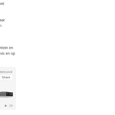
met
aar
n
ntein en
evis en op