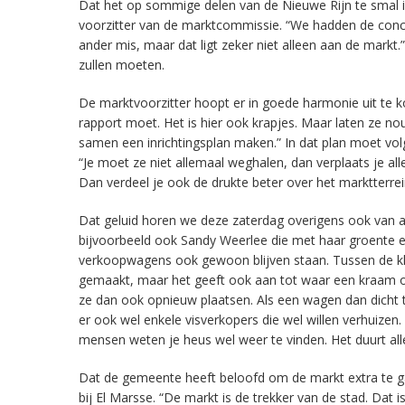
Dat het op sommige delen van de Nieuwe Rijn te smal is
voorzitter van de marktcommissie. “We hadden de concl
ander mis, maar dat ligt zeker niet alleen aan de markt
zullen moeten.
De marktvoorzitter hoopt er in goede harmonie uit te
rapport moet. Het is hier ook krapjes. Maar laten ze n
samen een inrichtingsplan maken.” In dat plan moet vol
“Je moet ze niet allemaal weghalen, dan verplaats je al
Dan verdeel je ook de drukte beter over het marktterrei
Dat geluid horen we deze zaterdag overigens ook van an
bijvoorbeeld ook Sandy Weerlee die met haar groente 
verkoopwagens ook gewoon blijven staan. Tussen de kl
gemaakt, maar het geeft ook aan tot waar een kraam of 
ze dan ook opnieuw plaatsen. Als een wagen dan dicht te
er ook wel enkele visverkopers die wel willen verhuize
mensen weten je heus wel weer te vinden. Het duurt allee
Dat de gemeente heeft beloofd om de markt extra te gaa
bij El Marsse. “De markt is de trekker van de stad. Dat is