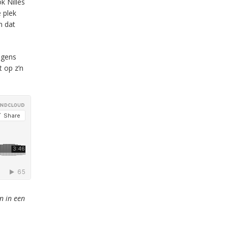
k Nilles
 plek
n dat
lgens
t op z’n
n in een