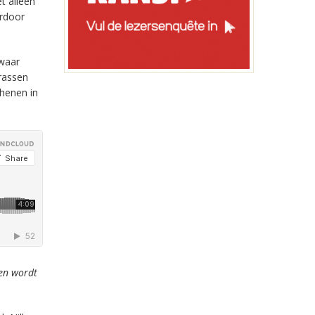
t alleen
ardoor
swaar
rrassen
chenen in
men wordt