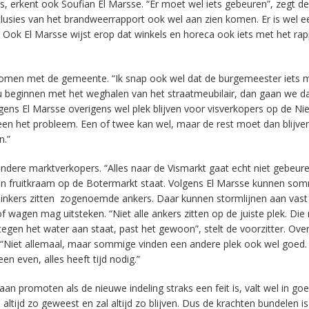
, erkent ook Soufian El Marsse. “Er moet wel iets gebeuren”, zegt de
usies van het brandweerrapport ook wel aan zien komen. Er is wel e
.” Ook El Marsse wijst erop dat winkels en horeca ook iets met het ra
 komen met de gemeente. “Ik snap ook wel dat de burgemeester iets 
ou beginnen met het weghalen van het straatmeubilair, dan gaan we d
gens El Marsse overigens wel plek blijven voor visverkopers op de Nie
leen het probleem. Een of twee kan wel, maar de rest moet dan blijve
n.”
dere marktverkopers. “Alles naar de Vismarkt gaat echt niet gebeure
en fruitkraam op de Botermarkt staat. Volgens El Marsse kunnen so
inkers zitten zogenoemde ankers. Daar kunnen stormlijnen aan vas
wagen mag uitsteken. “Niet alle ankers zitten op de juiste plek. Di
gen het water aan staat, past het gewoon”, stelt de voorzitter. Over
n. “Niet allemaal, maar sommige vinden een andere plek ook wel goed
n even, alles heeft tijd nodig.”
n promoten als de nieuwe indeling straks een feit is, valt wel in go
 altijd zo geweest en zal altijd zo blijven. Dus de krachten bundelen is