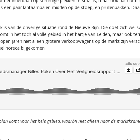
t het inderdaad op sommige plekken te smal is, maar ook dat dat nie
s een paar lantaarnpalen midden op de stoep, en prullenbakken. Da
k is van de onveilige situatie rond de Nieuwe Rijn. Die doet zich weli
mt in het toch al volle gebied in het hartje van Leiden, maar ook te
gelopen jaren niet alleen grotere verkoopwagens op de markt zijn vers
eel horeca bijgekomen.
 plan komt voor het hele gebied, waarbij niet alleen naar de marktkra