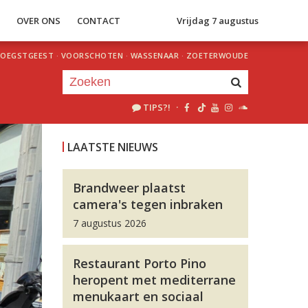
S
OVER ONS
CONTACT
Vrijdag 7 augustus
OEGSTGEEST
·
VOORSCHOTEN
·
WASSENAAR
·
ZOETERWOUDE
TIPS?!
·
Je luistert nu naar
uur 1 van 0
LAATSTE NIEUWS
«
Vorig uur
Volgend uur
»
Brandweer plaatst
camera's tegen inbraken
7 augustus 2026
Restaurant Porto Pino
heropent met mediterrane
menukaart en sociaal