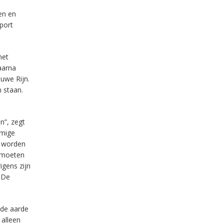
en en
pport
met
aarna
uwe Rijn.
n staan.
n”, zegt
mmige
t worden
e moeten
igens zijn
. De
ede aarde
 alleen