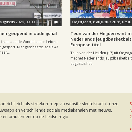
 augustus 2026, 09:00
0
Oegstgeest, 6 augustus 2026, 07:30
nen geopend in oude ijshal
Teun van der Heijden wint m
Nederlands jeugdbasketbal
 ijshal aan de Vondellaan in Leiden
Europese titel
 gesport. Niet geschaatst, zoals 47
maar...
Teun van der Heijden (17) uit Oegstg
met het Nederlands jeugdbasketbal
augustus het...
tad
richt zich als streekomroep via website sleutelstad.nl, onze
S
euwsapp en verschillende sociale mediakanalen met nieuws,
M
ie en amusement op de Leidse regio.
2
E