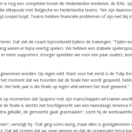
t er is nog een competitie boven de Nederlandse eredivisie, de BNL. S
t die elitepoule met Belgische en Nederlandse teams. “We zijn daarvoo
jd soepel loopt. Teams hebben financiële problemen of zijn niet blij 
teren. Dat ziet de coach bijvoorbeeld tijdens de trainingen. “Tijden w
ining waren er bijna veertig spelers. We hebben een stabiele spelerspo
 er meer supporters. Vroeger speelden we voor een paar ouders, k
 gewonnen worden. Op eigen veld. Want voor het eerst is de Tulip Bo
naf het moment dat we hoorden dat de finale hier wordt gespeeld, heb
. Het hele jaar is die finale op eigen veld winnen het doel geweest.”
nt op momenten dat Spapens met zijn manschappen wil trainen word
e finale is slechts het hoofdgerecht van een tweedaags America Fo
 extra gekalkt, de gemeente gaat grasmaaien”, somt hij de werkzaamh
nen”, vervolgt hij. “Dat ging soms lastig, maar alles is goedgekomen 
g. Dat wil zeggen dat wij gaan winnen en dat de organisatie terug kan