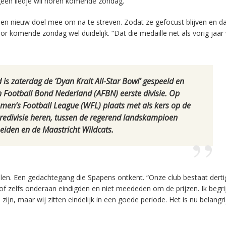
geen liedje wil horen komende zondag.”
en nieuw doel mee om na te streven. Zodat ze gefocust blijven en da
voor komende zondag wel duidelijk. “Dat die medaille net als vorig jaa
is zaterdag de ‘Dyan Kralt All-Star Bowl’ gespeeld en
 Football Bond Nederland (AFBN) eerste divisie. Op
men’s Football League (WFL) plaats met als kers op de
eredivisie heren, tussen de regerend landskampioen
Leiden en de Maastricht Wildcats.
elen. Een gedachtegang die Spapens ontkent. “Onze club bestaat derti
 zelfs onderaan eindigden en niet meededen om de prijzen. Ik begrij
zijn, maar wij zitten eindelijk in een goede periode. Het is nu belangr