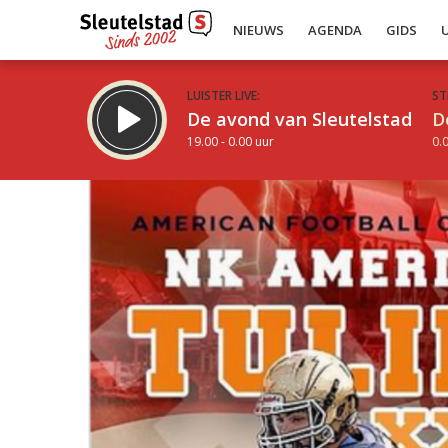
NIEUWS
AGENDA
GIDS
LUISTER LIVE:
ST
De avond van Sleutelstad
D
19.00 - 0.00 uur
0.0
Inklappen