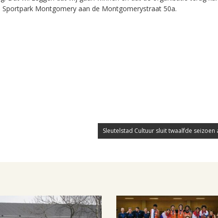
 op Sportpark Montgomery aan de Montgomerystraat 50a.
Sleutelstad Cultuur sluit twaalfde seizoen a