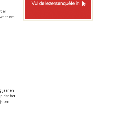
t er
r weer om
g jaar en
p dat het
ijk om