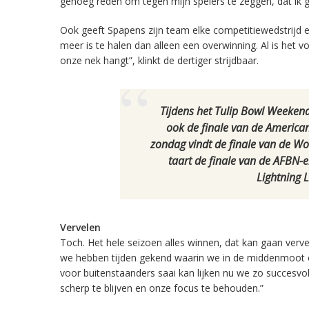
genoeg reden om tegen mijn spelers te zeggen, dat ik 
Ook geeft Spapens zijn team elke competitiewedstrijd e
meer is te halen dan alleen een overwinning. Al is het 
onze nek hangt”, klinkt de dertiger strijdbaar.
Tijdens het Tulip Bowl Weekend 
ook de finale van de American
zondag vindt de finale van de Wo
taart de finale van de AFBN-
Lightning 
Vervelen
Toch. Het hele seizoen alles winnen, dat kan gaan verv
we hebben tijden gekend waarin we in de middenmoot of
voor buitenstaanders saai kan lijken nu we zo succesvol 
scherp te blijven en onze focus te behouden.”