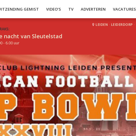
UITZENDING GEMIST
VIDEO’S
TV
ADVERTEREN
VACATURE
LEIDEN
·
LEIDERDORP
·
RAKS:
e nacht van Sleutelstad
0 - 6.00 uur