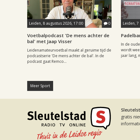
Leiden, 8 augustus 2026, 17:00
0
Leiden, 7
Voetbalpodcast 'De mens achter de
Padelba
bal' met Jaap Visser
In de oude
wordt weer
Leidenamateurvoetbal maakt al geruime tijd de
jaar lang, 
podcastserie 'De mens achter de bal'. In de
podcast gaat Remco...
Meer Sport
Sleutels
gratis ni
informat