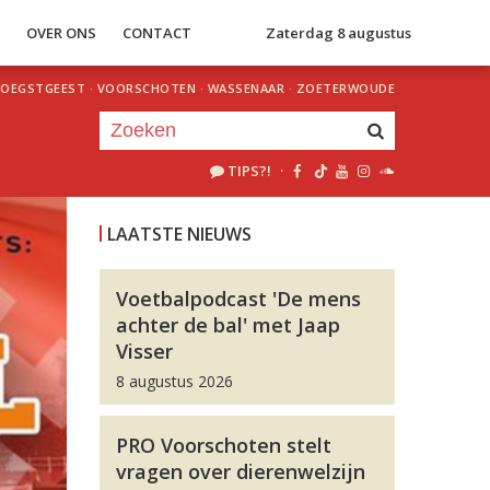
S
OVER ONS
CONTACT
Zaterdag 8 augustus
OEGSTGEEST
·
VOORSCHOTEN
·
WASSENAAR
·
ZOETERWOUDE
TIPS?!
·
Je luistert nu naar
uur 1 van 0
LAATSTE NIEUWS
«
Vorig uur
Volgend uur
»
Voetbalpodcast 'De mens
achter de bal' met Jaap
Visser
8 augustus 2026
PRO Voorschoten stelt
vragen over dierenwelzijn