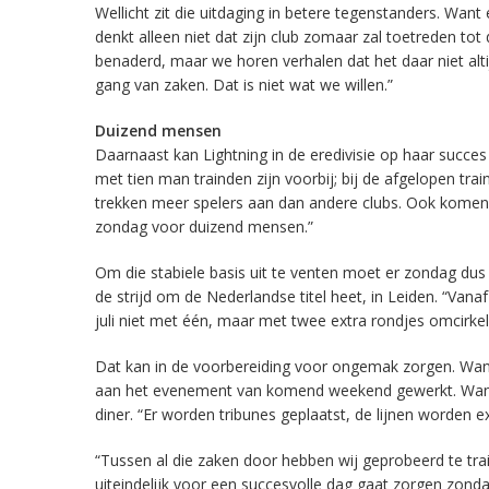
Wellicht zit die uitdaging in betere tegenstanders. Wan
denkt alleen niet dat zijn club zomaar zal toetreden to
benaderd, maar we horen verhalen dat het daar niet alti
gang van zaken. Dat is niet wat we willen.”
Duizend mensen
Daarnaast kan Lightning in de eredivisie op haar succes 
met tien man trainden zijn voorbij; bij de afgelopen tra
trekken meer spelers aan dan andere clubs. Ook komen
zondag voor duizend mensen.”
Om die stabiele basis uit te venten moet er zondag dus
de strijd om de Nederlandse titel heet, in Leiden. “Va
juli niet met één, maar met twee extra rondjes omcirkeld
Dat kan in de voorbereiding voor ongemak zorgen. Wa
aan het evenement van komend weekend gewerkt. Want d
diner. “Er worden tribunes geplaatst, de lijnen worden
“Tussen al die zaken door hebben wij geprobeerd te trai
uiteindelijk voor een succesvolle dag gaat zorgen zonda