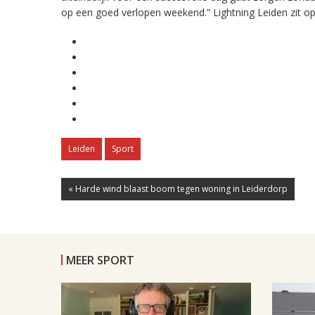
op een goed verlopen weekend.” Lightning Leiden zit
Leiden
Sport
« Harde wind blaast boom tegen woning in Leiderdorp
MEER SPORT