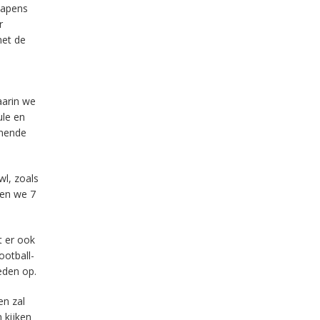
papens
r
met de
aarin we
ule en
omende
wl, zoals
ben we 7
t er ook
otball-
eden op.
en zal
 kijken