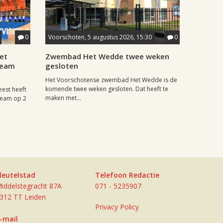
0
Voorschoten, 5 augustus 2026, 15:30
0
et
Zwembad Het Wedde twee weken
team
gesloten
Het Voorschotense zwembad Het Wedde is de
komende twee weken gesloten. Dat heeft te
eest heeft
maken met...
team op 2
leutelstad
Telefoon Redactie
iddelstegracht 87A
071 - 5235907
312 TT Leiden
Privacy Policy
-mail