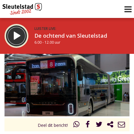
LUISTER LIVE:
De ochtend van Sleutelstad
6.00 - 12.00 uur
STRAKS:
De middag van Sleutelstad
12.00 - 19.00 uur
uur 1 van 0
Vorig uur
Volgend uur
Inklappen
Deel dit bericht!