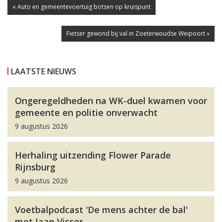
« Auto en gemeentevoertuig botsen op kruispunt
Fietser gewond bij val in Zoeterwoudse Weipoort »
LAATSTE NIEUWS
Ongeregeldheden na WK-duel kwamen voor
gemeente en politie onverwacht
9 augustus 2026
Herhaling uitzending Flower Parade
Rijnsburg
9 augustus 2026
Voetbalpodcast 'De mens achter de bal'
met Jaap Visser